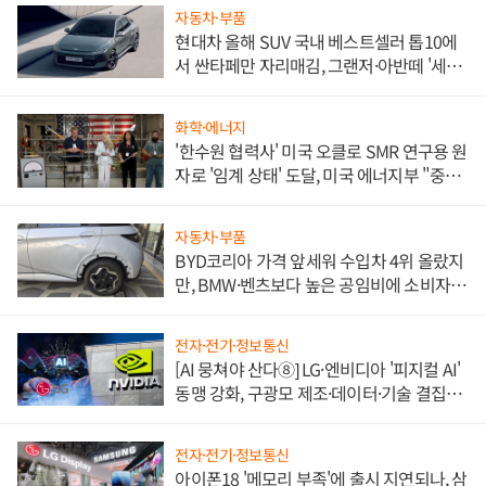
자동차·부품
현대차 올해 SUV 국내 베스트셀러 톱10에
서 싼타페만 자리매김, 그랜저·아반떼 '세단
쌍끌이'로 내수 방어
화학·에너지
'한수원 협력사' 미국 오클로 SMR 연구용 원
자로 '임계 상태' 도달, 미국 에너지부 "중요
한 이정표"
자동차·부품
BYD코리아 가격 앞세워 수입차 4위 올랐지
만, BMW·벤츠보다 높은 공임비에 소비자
불만 폭발
전자·전기·정보통신
[AI 뭉쳐야 산다⑧] LG·엔비디아 '피지컬 AI'
동맹 강화, 구광모 제조·데이터·기술 결집
해 종합 로보틱스 기업으로
전자·전기·정보통신
아이폰18 '메모리 부족'에 출시 지연되나, 삼