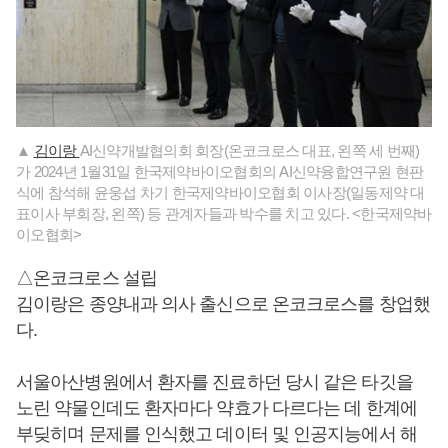
▲
김이랑
AI신약개발협의회 회장(온코크로스 대표, 왼쪽 세 번째)
가 2024년 1월31일 한국제약바이오협회의 AI신약융합연구원 현판
식에 참석해 윤웅섭 차기 한국제약바이오협회 이사장(일동제약 대
표이사 부회장, 왼쪽) 등 관계자들과 박수를 치고 있다. <한국제약바
이오협회>
△온코크로스 설립
김이랑은 종양내과 의사 출신으로 온코크로스를 창업했
다.
서울아산병원에서 환자를 진료하던 당시 같은 타깃을
노린 약물인데도 환자마다 약효가 다르다는 데 한계에
부딪히며 문제를 인식했고 데이터 및 인공지능에서 해