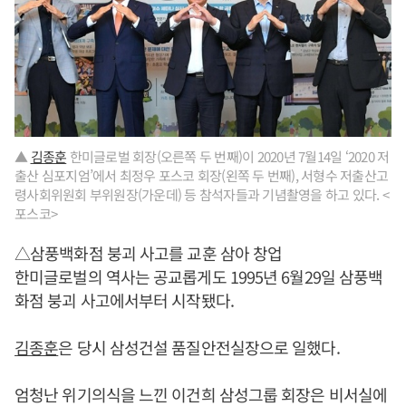
▲
김종훈
한미글로벌 회장(오른쪽 두 번째)이 2020년 7월14일 ‘2020 저
출산 심포지엄’에서 최정우 포스코 회장(왼쪽 두 번째), 서형수 저출산고
령사회위원회 부위원장(가운데) 등 참석자들과 기념촬영을 하고 있다. <
포스코>
△삼풍백화점 붕괴 사고를 교훈 삼아 창업
한미글로벌의 역사는 공교롭게도 1995년 6월29일 삼풍백
화점 붕괴 사고에서부터 시작됐다.
김종훈
은 당시 삼성건설 품질안전실장으로 일했다.
엄청난 위기의식을 느낀 이건희 삼성그룹 회장은 비서실에