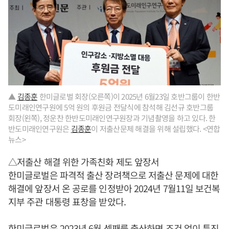
▲
김종훈
한미글로벌 회장(오른쪽)이 2025년 6월23일 호반그룹이 한반
도미래인연구원에 5억 원의 후원금 전달식에 참석해 김선규 호반그룹
회장(왼쪽), 정운찬 한반도미래인연구원장과 기념촬영을 하고 있다. 한
반도미래인연구원은
김종훈
이 저출산문제 해결을 위해 설립했다. <연합
뉴스>
△저출산 해결 위한 가족친화 제도 앞장서
한미글로벌은 파격적 출산 장려책으로 저출산 문제에 대한
해결에 앞장서 온 공로를 인정받아 2024년 7월11일 보건복
지부 주관 대통령 표창을 받았다.
한미글로벌은 2023년 6월 셋째를 출산하면 조건 없이 특진