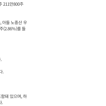
주 211만800주
, 아들 노중산 우
(2.86%)를 들
.
다.
함돼 있으며, 하
.