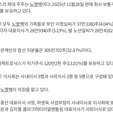
의 최대 주주는
노영백
이다. 2025년 11월28일 현재 회사 보통
%)를 보유하고 있다.
은 모두
노영백
의 가족들로 부인 이정실씨가 37만3380주(4.04%)
 대표이사가 28만9340주(3.13%), 딸 노선일씨가 26만4182주
계인의 합산 지분율은 305만702주(32.87%)이다.
렉트로닉스가 자기주식 120만2천 주(13.01%)를 보유하고 있다
이사회는 사내이사 3명과 사외이사 2명 등 5명으로 구성돼 있
인
노영백
이 의장을 맡고 있다.
노중산 대표이사 사장, 하영욱 사업부장이 사내이사로 이사회에 포
고문과 김지열 클라크머티이얼핸들링 대표이사가 사외이사로 있다