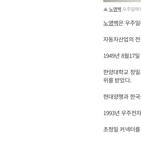
▲
노영백
우주일렉트
노영백
은 우주일
자동차산업의 전동
1949년 8월17
한양대학교 정밀
위를 받았다.
현대양행과 한국
1993년 우주전
초정밀 커넥터를 