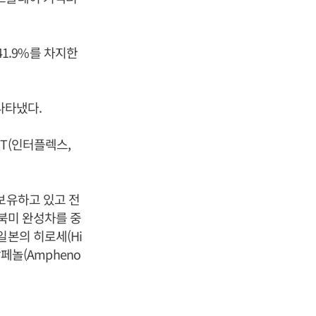
41.9%를 차지한
나타냈다.
T(인터플렉스,
보유하고 있고 전
 북미 완성차를 중
일본의 히로세(Hi
암페놀(Ampheno