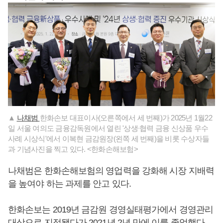
▲
나채범
한화손보 대표이사(오른쪽에서 세 번째)가 2025년 1월22
일 서울 여의도 금융감독원에서 열린 '상생ᐧ협력 금융 신상품 우수
사례 시상식'에서 이복현 금감원장(왼쪽 세 번째)을 비롯 수상자들
과 기념사진을 찍고 있다. <한화손해보험>
나채범은 한화손해보험의 영업력을 강화해 시장 지배력
을 높여야 하는 과제를 안고 있다.
한화손보는 2019년 금감원 경영실태평가에서 경영관리
대상으로 지정됐다가 2021년 2년 만에 이를 졸업했다.