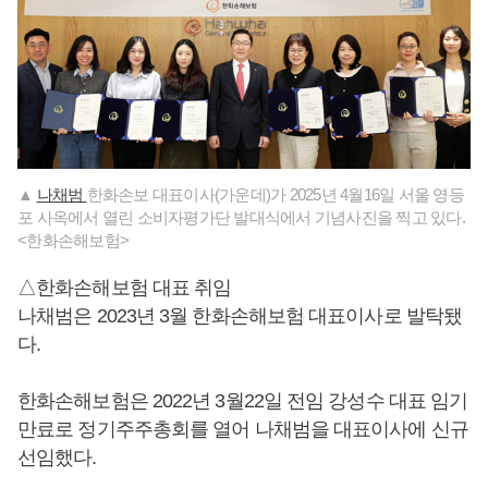
▲
나채범
한화손보 대표이사(가운데)가 2025년 4월16일 서울 영등
포 사옥에서 열린 소비자평가단 발대식에서 기념사진을 찍고 있다.
<한화손해보험>
△한화손해보험 대표 취임
나채범은 2023년 3월 한화손해보험 대표이사로 발탁됐
다.
한화손해보험은 2022년 3월22일 전임 강성수 대표 임기
만료로 정기주주총회를 열어 나채범을 대표이사에 신규
선임했다.