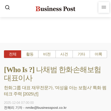
전체
활동
비전
사건
기타
어록
[Who Is ?] 나채범 한화손해보험
대표이사
한화그룹 대표 재무전문가, '여성을 아는 보험사' 특화 펨
테크 주력 [2025년]
2025-12-04 07:00:00
전해리 기자 - nmile@businesspost.co.kr