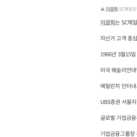
▲
이광희
SC제일은
이광희
는 SC제
자산가 고객 중심
1966년 3월15
미국 웨슬리언대
메릴린치 인터내셔
UBS증권 서울지
글로벌 기업금융부
기업금융그룹장 부