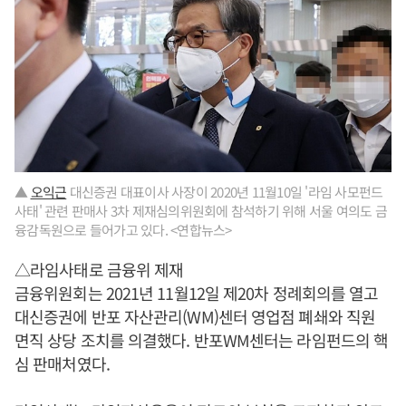
▲
오익근
대신증권 대표이사 사장이 2020년 11월10일 '라임 사모펀드
사태' 관련 판매사 3차 제재심의위원회에 참석하기 위해 서울 여의도 금
융감독원으로 들어가고 있다. <연합뉴스>
△라임사태로 금융위 제재
금융위원회는 2021년 11월12일 제20차 정례회의를 열고
대신증권에 반포 자산관리(WM)센터 영업점 폐쇄와 직원
면직 상당 조치를 의결했다. 반포WM센터는 라임펀드의 핵
심 판매처였다.