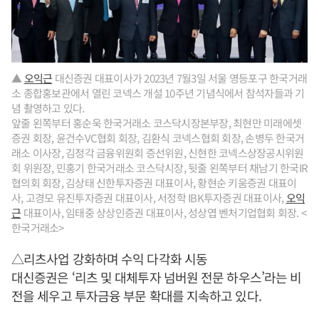
▲
오익근
대신증권 대표이사가 2023년 7월3일 서울 영등포구 한국거래
소 종합홍보관에서 열린 코넥스 개설 10주년 기념식에서 참석자들과 기
념 촬영하고 있다.
앞줄 왼쪽부터 홍순욱 한국거래소 코스닥시장본부장, 최현만 미래에셋
증권 회장, 윤건수VC협회 회장, 김환식 코넥스협회 회장, 손병두 한국거
래소 이사장, 김정각 금융위원회 증선위원, 신현한 코넥스상장공시위원
회 위원장, 민홍기 한국거래소 코스닥시장, 뒷줄 왼쪽부터 채남기 한국IR
협의회 회장, 김상태 신한투자증권 대표이사, 황현순 키움증권 대표이
사, 고경모 유진투자증권 대표이사, 서정학 IBK투자증권 대표이사,
오익
근
대표이사, 임태중 상상인증권 대표이사, 성상엽 벤처기업협회 회장. <
한국거래소>
△리츠사업 강화하며 수익 다각화 시동
대신증권은 ‘리츠 및 대체투자 넘버원 전문 하우스’라는 비
전을 세우고 투자금융 부문 확대를 지속하고 있다.