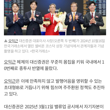
▲
오익근
대신증권 대표이사 사장(오른쪽 두 번째)가 2024년 10월16일
한국거래소에서 열린 셀비온 코스닥 상장 기념식에서 관계자들과 기념
촬영을 하고 있다. <한국거래소>
오익근
체제의 대신증권은 꾸준히 몸집을 키워 국내에서 1
0번째로 종투사 반열에 올랐다.
오익근
은 이에 만족하지 않고 발행어음을 영위할 수 있는
초대형IB로 거듭나기 위해 힘쓰며 주주환원 정책도 추진하
고 있다.
대신증권은 2025년 3월11일 밸류업 공시에서 자기자본이