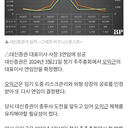
▲ 대신증권의 실적. <그래프 비즈니스포스트>
△대신증권 대표이사 사장 3연임에 성공
대신증권은 2024년 3월21일 정기 주주총회에서
오익근
의
대표이사 연임안을 확정했다.
오익근
은 임기 도중 리스크관리와 외형 성장의 공로를 인정
받아 또 다시 연임이 결정됐다.
당시 대신증권이 종투사 도전을 앞두고 있어
오익근
체제를
유지해야할 필요성이 컸다.