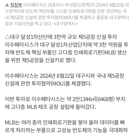
▲
최창복
이수페타시스 대표이사 부사장(오른쪽)이 2024년 8월22일 대
구광역시와 반도체 핵심부품 고다층 인쇄뢰로기판을 전문 생산하는 국
내 제5공장 신설에 관한 투자협약(MOU)를 체결하고 홍준표 대구광역시
장과 기념사진을 찍고 있다. <대구광역시>
△대구 달성1차산단에 3천억 규모 제5공장 신설 투자
이수페타시스가 대구 달성1차산업단지에 약 3천 억원을 투
자해 반도체 핵심 부품인 고다층 인쇄회로기판(MLB) 생산
을 위한 제5공장을 신설키로 했다.
이수페타시스는 2024년 8월22일 대구시와 국내 제5공장
신설에 관한 투자협약(MOU)를 체결했다.
이번 투자로 이수페타시스는 약 2만1344㎡(6468평) 부지
에 고다층 MLB 제조 공장 설립에 들어갔다.
MLB는 여러 층의 인쇄회로기판을 쌓아 올려 데이터를 빠
르게 처리하는 부품으로 고성능 반도체의 기능을 극대화하