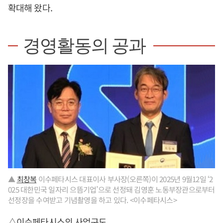
확대해 왔다.
경영활동의 공과
▲
최창복
이수페타시스 대표이사 부사장(오른쪽)이 2025년 9월12일 ‘2
025 대한민국 일자리 으뜸기업’으로 선정돼 김영훈 노동부장관으로부터
선정장을 수여받고 기념촬영을 하고 있다. <이수페타시스>
△이수페타시스의 사업구도