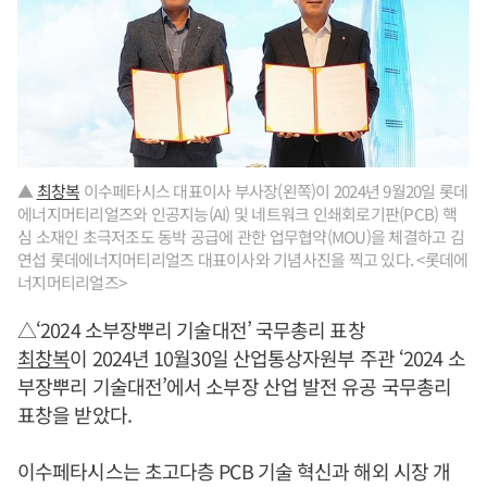
▲
최창복
이수페타시스 대표이사 부사장(왼쪽)이 2024년 9월20일 롯데
에너지머티리얼즈와 인공지능(AI) 및 네트워크 인쇄회로기판(PCB) 핵
심 소재인 초극저조도 동박 공급에 관한 업무협약(MOU)을 체결하고 김
연섭 롯데에너지머티리얼즈 대표이사와 기념사진을 찍고 있다. <롯데에
너지머티리얼즈>
△‘2024 소부장뿌리 기술대전’ 국무총리 표창
최창복
이 2024년 10월30일 산업통상자원부 주관 ‘2024 소
부장뿌리 기술대전’에서 소부장 산업 발전 유공 국무총리
표창을 받았다.
이수페타시스는 초고다층 PCB 기술 혁신과 해외 시장 개