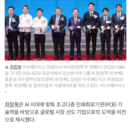
▲
최창복
이수페타시스 대표이사 부사장(왼쪽 두 번째)이 2023년 5월4
일 고다층 PCB 4공장 준공식에서 김상범 이수그룹 회장(왼쪽 네 번째),
홍준표 대구광역시장(오른쪽 네 번째), 김성민 이수페타시스 부회장(오
른쪽 세 번째) 등 참석자들과 기념테이프를 자르고 있다. <이수페타시스
>
최창복
은 AI 시대에 맞춰 초고다층 인쇄회로기판(PCB) 기
술력을 바탕으로 글로벌 시장 선도 기업으로의 도약을 비전
으로 제시했다.