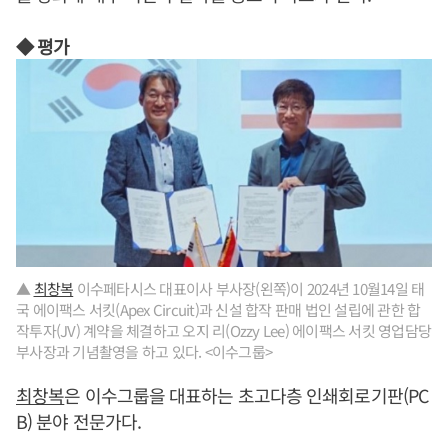
◆ 평가
▲
최창복
이수페타시스 대표이사 부사장(왼쪽)이 2024년 10월14일 태
국 에이팩스 서킷(Apex Circuit)과 신설 합작 판매 법인 설립에 관한 합
작투자(JV) 계약을 체결하고 오지 리(Ozzy Lee) 에이팩스 서킷 영업담당
부사장과 기념촬영을 하고 있다. <이수그룹>
최창복
은 이수그룹을 대표하는 초고다층 인쇄회로기판(PC
B) 분야 전문가다.