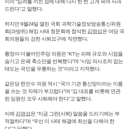
이어 “심려를 끼친 점에 대해 다시 한 번 고개 숙여 사과
드린다”고 말했다.
하지만 9월24일 열린 국회 과학기술정보방송통신위원
회(과방위) 해킹 사태 청문회에 참석한
김영섭
은 여당 국
회의원들의 강한 사퇴요구에 직면했다.
황정아 더불어민주당 의원은 “KT는 피해 규모와 시점을
숨기고 은폐 축소만을 반복했다”며 “사임 의사조차 없는
태도는 국민을 우롱하는 것”이라고 지적했다.
같은당 한민수 의원 역시 “국가 기관 통신망이라는 이름
을 쓰는 것 자체가 부끄럽다”며 “김 대표를 비롯해 연관
된 임원진 모두 사퇴해야 한다”고 말했다.
이에
김영섭
은 “지금 그런(사퇴) 말씀을 드리기에는 부
적절하다”며 “우선 이 사태 해결에 최선을 다해야 한
다”고 답했다.