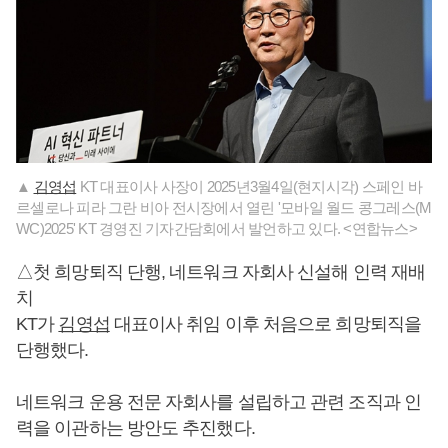
▲
김영섭
KT 대표이사 사장이 2025년3월4일(현지시각) 스페인 바
르셀로나 피라 그란 비아 전시장에서 열린 '모바일 월드 콩그레스(M
WC)2025' KT 경영진 기자간담회에서 발언하고 있다. <연합뉴스>
△첫 희망퇴직 단행, 네트워크 자회사 신설해 인력 재배
치
KT가
김영섭
대표이사 취임 이후 처음으로 희망퇴직을
단행했다.
네트워크 운용 전문 자회사를 설립하고 관련 조직과 인
력을 이관하는 방안도 추진했다.