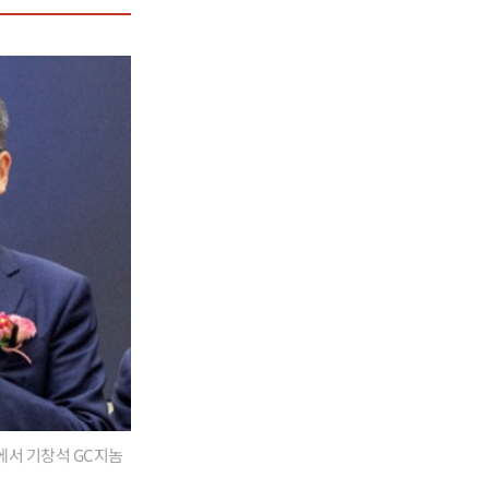
식에서 기창석 GC지놈