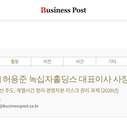
활동
비전
사건
기타
s ?] 허용준 녹십자홀딩스 대표이사 사
 주도, 계열사간 정리·경영지분 리스크 관리 과제 [2026년]
0
businesspost.co.kr