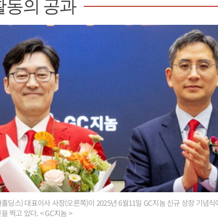
활동의 공과
홀딩스) 대표이사 사장(오른쪽)이 2025년 6월11일 GC지놈 신규 상장 기념
찍고 있다. < GC지놈 >