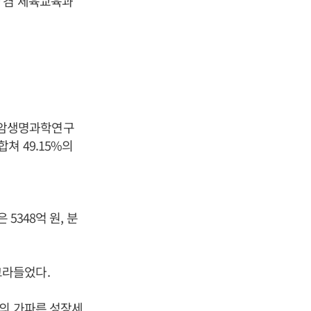
 겸 체육교육과
 목암생명과학연구
합쳐 49.15%의
5348억 원, 분
쪼그라들었다.
’의 가파른 성장세