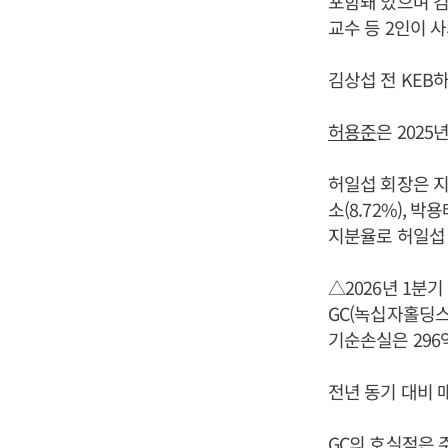
포함돼 있으며 
교수 등 2인이 
김상섭 전 KEB
허용준
은 2025
허일섭 회장은 지분
소(8.72%), 박
지분율로 허일섭 
△2026년 1분기
GC(녹십자홀딩스)
기순손실은 296
전년 동기 대비 매
GC의 호실적은 