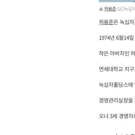
▲
허용준
GC(녹십
허용준
은 녹십자
1974년 6월1
작은 아버지인 허
연세대학교 지구
녹십자홀딩스에 
경영관리실장을 거
오너 3세 경영자