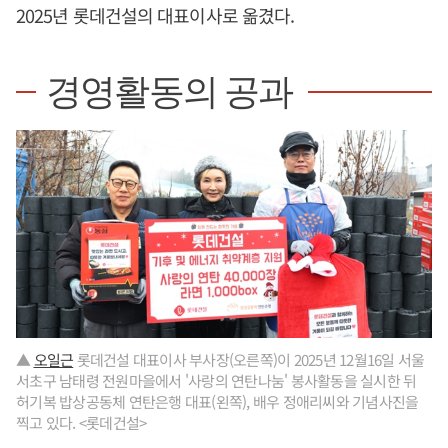
2025년 롯데건설의 대표이사로 옮겼다.
경영활동의 공과
▲
오일근
롯데건설 대표이사 부사장(오른쪽)이 2025년 12월16일 서울
서초구 남태령 전원마을에서 '사랑의 연탄나눔' 봉사활동을 실시한 뒤
허기복 밥상공동체 연탄은행 대표(왼쪽), 배우 정애리씨와 기념사진을
찍고 있다. <롯데건설>