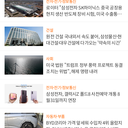
전자·전기·정보통신
로이터 "삼성전자 SK하이닉스 중국 공장용
현지 생산 반도체 장비 시험, 미국 수출통제
대비"
건설
원전 건설 국내외서 속도 붙어, 삼성물산·현
대건설·대우건설에 다가오는 '약속의 시간'
사회
미국 법원 "트럼프 정부 풍력 프로젝트 동결
조치는 위법", 해제 명령 내려
전자·전기·정보통신
삼성전자, 갤럭시Z 폴드8 사전예약 개통 8
월31일까지 연장
자동차·부품
BYD코리아 가격 앞세워 수입차 4위 올랐지