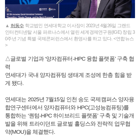
▲
허동수
학교법인 연세대학교 이사장이 2023년 4월26일 그랜드
인터컨티넨탈 서울 파르나스에서 열린 세계경제연구원(IGE) 창립 3
0주년 기념 특별 국제콘퍼런스에서 환영사를 하고 있다. <연합뉴스
>
△글로벌 기업과 ‘양자컴퓨터-HPC 융합 플랫폼’ 구축 협
력
연세대가 국내 양자컴퓨팅 생태계 조성에 한층 힘을 받
게 됐다.
연세대는 2025년 7월15일 인천 송도 국제캠퍼스 양자융
합연구센터에서 양자컴퓨터와 HPC(고성능컴퓨팅)를
통합하는 ‘퀀텀-HPC 하이브리드 플랫폼’ 구축 및 기술개
발을 위해 트라이던트 글로벌 홀딩스와 전략적 업무협
약(MOU)을 체결했다.