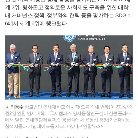
계 2위, 평화롭고 정의로운 사회제도 구축을 위한 대학
내 거버넌스 정책, 정부와의 협력 등을 평가하는 SDG 1
6에서 세계 6위에 랭크됐다.
▲
허동수
학교법인 연세대학교 이사장(오른쪽 세 번째)이 2025년 3
월2일 인천 연세대학교 국제캠퍼스 양자융합연구센터 선큰플라자
에서 열린 '연세퀀텀컴플렉스' 봉헌식에서 윤동섭 총장(가운데) 등
참석자들과 기념테이프를 자르고 있다. <연합뉴스>