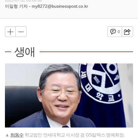
2025-07-31 08:00:00
이일형 기자 - my8272@businesspost.co.kr
0
생애
▲
허동수
학교법인 연세대학교 이사장 겸 GS칼텍스 명예회장.