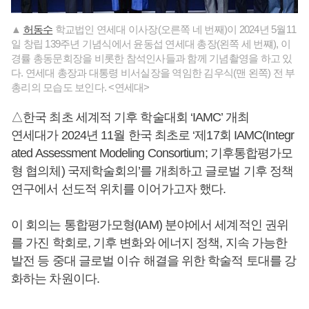
▲
허동수
학교법인 연세대 이사장(오른쪽 네 번째)이 2024년 5월11
일 창립 139주년 기념식에서 윤동섭 연세대 총장(왼쪽 세 번쨰), 이
경률 총동문회장을 비롯한 참석인사들과 함께 기념촬영을 하고 있
다. 연세대 총장과 대통령 비서실장을 역임한 김우식(맨 왼쪽) 전 부
총리의 모습도 보인다. <연세대>
△한국 최초 세계적 기후 학술대회 ‘IAMC’ 개최
연세대가 2024년 11월 한국 최초로 ‘제17회 IAMC(Integr
ated Assessment Modeling Consortium; 기후통합평가모
형 협의체) 국제학술회의’를 개최하고 글로벌 기후 정책
연구에서 선도적 위치를 이어가고자 했다.
이 회의는 통합평가모형(IAM) 분야에서 세계적인 권위
를 가진 학회로, 기후 변화와 에너지 정책, 지속 가능한
발전 등 중대 글로벌 이슈 해결을 위한 학술적 토대를 강
화하는 차원이다.