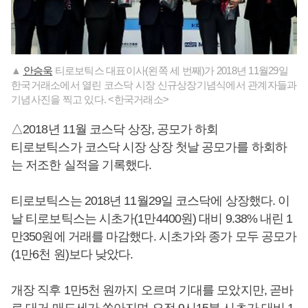
▲
안승욱
티로보틱스 대표이사(왼쪽 세 번째)가 2018년 11월29일
한국거래소에서 열린 코스닥 시장 신규상장기념식에서 관계자들과
기념사진을 찍고 있다. <한국거래소>
△2018년 11월 코스닥 상장, 공모가 하회
티로보틱스가 코스닥 시장 상장 첫날 공모가를 하회하
는 저조한 실적을 기록했다.
티로보틱스는 2018년 11월29일 코스닥에 상장했다. 이
날 티로보틱스는 시초가(1만4400원) 대비 9.38% 내린 1
만350원에 거래를 마감했다. 시초가와 종가 모두 공모가
(1만6천 원)보다 낮았다.
개장 직후 1만5천 원까지 오르며 기대를 모았지만, 곧바
로 대거 매도세가 쏟아지며 오전 9시15분 시초가 대비 1