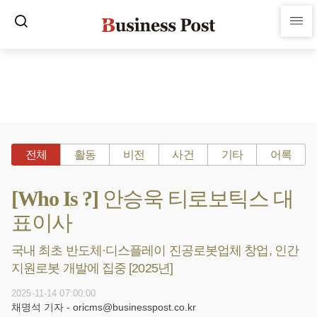
전체
활동
비전
사건
기타
어록
[Who Is ?] 안승욱 티로보틱스 대
표이사
국내 최초 반도체·디스플레이 진공로봇업체 창업, 인간
지원로봇 개발에 집중 [2025년]
2025-11-14 07:00:00
채명석 기자 - oricms@businesspost.co.kr