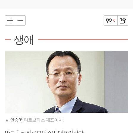
0
생애
▲
안승욱
티로보틱스 대표이사.
안승욱
은 티로보틱스의 대표이사다.