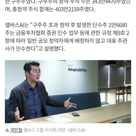
한 구주주였다. 구주주의 청약 주식 수는 343만4470주였으
며, 총청약 주식 합계는 403만2159주였다.
셀바스AI는 “구주주 초과 청약 후 발생한 단수주 1만6680
주는 금융투자협회 증권 인수 업무 등에 관한 규정 제9호 2
항에 따라 일반 공모 청약자에게 배정하지 않고 대표 주관
사가 인수한다”고 설명했다.
▲
곽민철
셀바스그룹 이사회 의장 <셀바스AI>