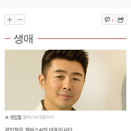
1
생애
▲
곽민철
셀바스AI 대표이사.
곽민철
은 셀바스AI의 대표이사다.