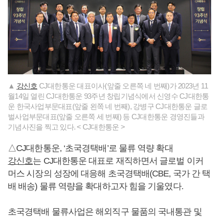
▲
강신호
CJ대한통운 대표이사(앞줄 오른쪽 네 번째)가 2023년 11
월14일 열린 CJ대한통운 93주년 창립기념식에서 신영수 CJ대한통
운 한국사업부문대표(앞줄 왼쪽 네 번째), 강병구 CJ대한통운 글로
벌사업부문대표(앞줄 오른쪽 세 번째) 등 CJ대한통운 경영진들과
기념사진을 찍고 있다. < CJ대한통운 >
△CJ대한통운, ‘초국경택배’로 물류 역량 확대
강신호
는 CJ대한통운 대표로 재직하면서 글로벌 이커
머스 시장의 성장에 대응해 초국경택배(CBE, 국가 간 택
배 배송) 물류 역량을 확대하고자 힘을 기울였다.
초국경택배 물류사업은 해외직구 물품의 국내통관 및