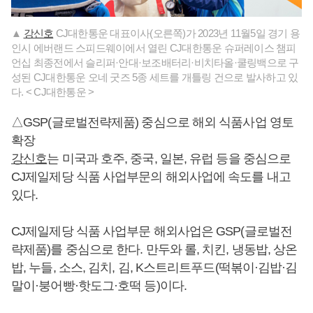
▲
강신호
CJ대한통운 대표이사(오른쪽)가 2023년 11월5일 경기 용
인시 에버랜드 스피드웨이에서 열린 CJ대한통운 슈퍼레이스 챔피
언십 최종전에서 슬리퍼·안대·보조배터리·비치타올·쿨링백으로 구
성된 CJ대한통운 오네 굿즈 5종 세트를 개틀링 건으로 발사하고 있
다. < CJ대한통운 >
△GSP(글로벌전략제품) 중심으로 해외 식품사업 영토
확장
강신호
는 미국과 호주, 중국, 일본, 유럽 등을 중심으로
CJ제일제당 식품 사업부문의 해외사업에 속도를 내고
있다.
CJ제일제당 식품 사업부문 해외사업은 GSP(글로벌전
략제품)를 중심으로 한다. 만두와 롤, 치킨, 냉동밥, 상온
밥, 누들, 소스, 김치, 김, K스트리트푸드(떡볶이·김밥·김
말이·붕어빵·핫도그·호떡 등)이다.