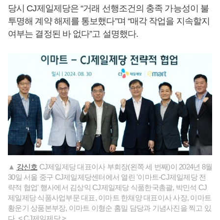
당시 CJ제일제당은 “거래 선행조건의 충족 가능성이 불
투명해 계약 해제를 통보했다”며 “매각 작업을 지속할지
여부는 결정된 바 없다”고 설명했다.
▲
강신호
CJ제일제당 대표이사 부회장(왼쪽 세 번째)이 2024년 8월
30일 서울 중구 CJ제일제당센터에서 열린 '이마트-CJ제일제당 전
략적 협업' 행사에서 김상익 CJ제일제당 식품한국총괄, 박민석 CJ
제일제당 식품사업부문 대표, 이마트 한채양 대표이사 사장, 이마트
황운기 상품본부장, 이마트 이형순 홈밀 담당과 기념사진을 찍고 있
다. < CJ제일제당 >