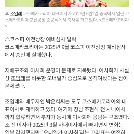
▲
조임래
코스메카코리아 대표이사가 2017년 6월2일 중국에서 열린 코
스메카코리아 포산공장 준공식에서 축사를 하고 있다. <코스메카코리아
>
△코스피 이전상장 예비심사 탈락
코스메카코리아는 2025년 9월 코스피 이전상장 예비심사
에서 승인에 실패했다.
지배구조와 이사회 운영이 문제로 지목됐다. 이사회가 사실
상
조임래
를 비롯한 오너일가 중심으로 움직여왔다는 점이
문제였다.
조임래
와 배우자인 박은희씨는 모두 코스메카코리아의 대
표이사로 재직하고 있다. 여기에 장남 조현석 전 사내이사
까지 합류하면서 부자가 동시에 이사회에 몸담는 구조였다.
조 전 이사가 2025년 3월 사내이사에서 빠지면서 변화는
일부 감지됐지만, ‘오너일가 이사회’라는 꼬리표는 여전히