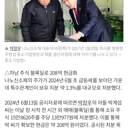
▲
박장우
나노신소재 대표이사(왼쪽)가 2017년 1월20일 회사를 방문한
주영섭 중소기업청장과 제품 생산과정에 대해 이야기를 나누고 있다. <
중소기업청>
△차남 주식 블록딜로 208억 현금화
나노신소재의 주가가 2024년 6월 초 급등세를 보이던 가운
데 특수관계인이 보유 지분 약 1.3%를 대규모로 처분했다.
2024년 6월13일 공시자료에 따르면
박장우
의 아들 박계섭
씨는 이날 장 시작 전 시간 외 매매(블록딜)를 통해 소유 주
식 15만8620주를 주당 13만977원에 처분했다. 이를 통해
박 씨가 확보한 현금은 약 208억 원이었다. 공시된 처분 목