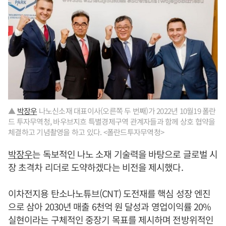
▲
박장우
나노신소재 대표이사(오른쪽 두 번째)가 2022년 10월19 폴란
드 투자무역청, 바우브지흐 특별경제구역 관계자들과 함께 상호 협약을
체결하고 기념촬영을 하고 있다. <폴란드투자무역청>
박장우
는 독보적인 나노 소재 기술력을 바탕으로 글로벌 시
장 초격차 리더로 도약하겠다는 비전을 제시했다.
이차전지용 탄소나노튜브(CNT) 도전재를 핵심 성장 엔진
으로 삼아 2030년 매출 6천억 원 달성과 영업이익률 20%
실현이라는 구체적인 중장기 목표를 제시하며 전방위적인