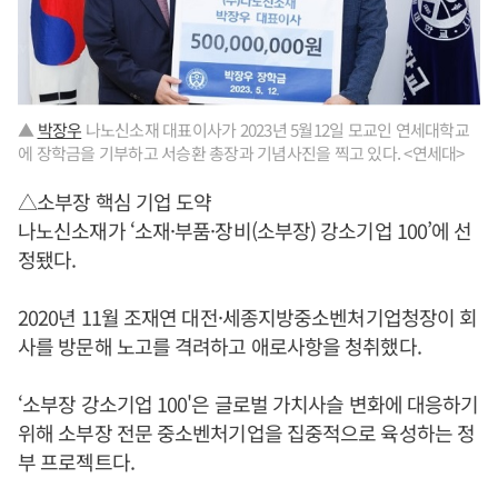
▲
박장우
나노신소재 대표이사가 2023년 5월12일 모교인 연세대학교
에 장학금을 기부하고 서승환 총장과 기념사진을 찍고 있다. <연세대>
△소부장 핵심 기업 도약
나노신소재가 ‘소재·부품·장비(소부장) 강소기업 100’에 선
정됐다.
2020년 11월 조재연 대전·세종지방중소벤처기업청장이 회
사를 방문해 노고를 격려하고 애로사항을 청취했다.
‘소부장 강소기업 100'은 글로벌 가치사슬 변화에 대응하기
위해 소부장 전문 중소벤처기업을 집중적으로 육성하는 정
부 프로젝트다.