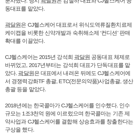
분사했다. 당시
곽달원
은 김철하 대표와 CJ헬스케어 공
동대표를 맡았다.
곽달원
은 CJ헬스케어 대표로서 위식도역류질환치료제
케이캡을 비롯한 신약개발과 숙취해소제 ‘컨디션’ 판매
확대를 이끌었다.
CJ헬스케어는 2015년 강석희
곽달원
공동대표 체제로
바뀌었고, 2017년부터는 강석희 대표가 단독대표를 맡
았다.
곽달원
은 대표에서 내려온 뒤에도 CJ헬스케어에
서 경쟁력강화TF 총괄, ETC(전문의약품)사업총괄, 생산
총괄 등을 맡았다.
2018년에는 한국콜마가 CJ헬스케어를 인수했다. 인수
규모는 1조3천억 원에 이르렀으며 한국콜마는 기존 제
약사업과 CJ헬스케어를 결합해 상승효과를 창출한다는
구상을 했다.