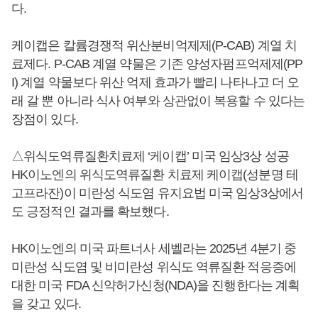
다.
케이캡은 칼륨경쟁적 위산분비억제제(P-CAB) 계열 치
료제다. P-CAB 계열 약물은 기존 양성자펌프억제제(PP
I) 계열 약물보다 위산 억제 효과가 빨리 나타나고 더 오
래 갈 뿐 아니라 식사 여부와 상관없이 복용할 수 있다는
장점이 있다.
△위식도역류질환치료제 ‘케이캡’ 미국 임상3상 성공
HK이노엔의 위식도역류질환 치료제 케이캡(성분명 테
고프라잔)이 미란성 식도염 유지요법 미국 임상3상에서
도 긍정적인 결과를 확보했다.
HK이노엔의 미국 파트너사 세벨라는 2025년 4분기 중
미란성 식도염 및 비미란성 위식도 역류질환 적응증에
대한 미국 FDA 신약허가신청(NDA)을 진행한다는 계획
을 갖고 있다.