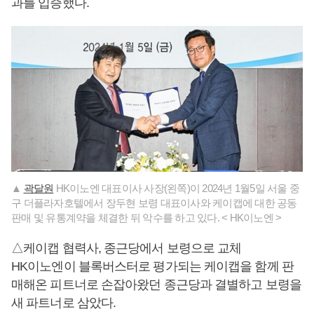
과를 입증했다.
▲
곽달원
HK이노엔 대표이사 사장(왼쪽)이 2024년 1월5일 서울 중
구 더플라자호텔에서 장두현 보령 대표이사와 케이캡에 대한 공동
판매 및 유통계약을 체결한 뒤 악수를 하고 있다. < HK이노엔 >
△케이캡 협력사, 종근당에서 보령으로 교체
HK이노엔이 블록버스터로 평가되는 케이캡을 함께 판
매해온 피트너로 손잡아왔던 종근당과 결별하고 보령을
새 파트너로 삼았다.