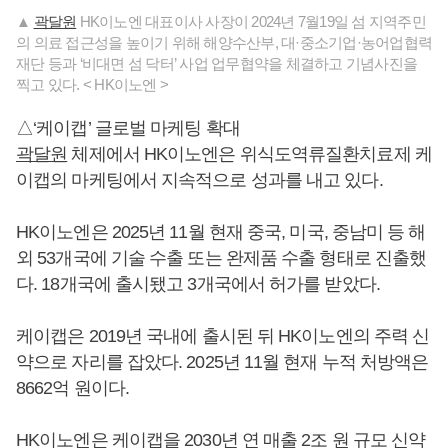
▲
곽달원
HK이노엔 대표이사 사장이 2024년 7월19일 섬 지역주민
의 의료 접근성을 높이기 위해 해양수산부, 대·중소기업·농어업협력
재단 등과 ‘비대면 섬 닥터’ 사업 업무협약을 체결하고 기념사진을
찍고 있다. < HK이노엔 >
△‘케이캡’ 글로벌 마케팅 확대
곽달원
체제에서 HK이노엔은 위식도역류질환치료제 케
이캡의 마케팅에서 지속적으로 성과를 내고 있다.
HK이노엔은 2025년 11월 현재 중국, 미국, 중남미 등 해
외 53개국에 기술 수출 또는 완제품 수출 형태로 진출했
다. 18개국에 출시됐고 3개국에서 허가를 받았다.
케이캡은 2019년 국내에 출시된 뒤 HK이노엔의 주력 신
약으로 자리를 잡았다. 2025년 11월 현재 누적 처방액은
8662억 원이다.
HK이노엔은 케이캡을 2030년 연 매출 2조 원 규모 신약