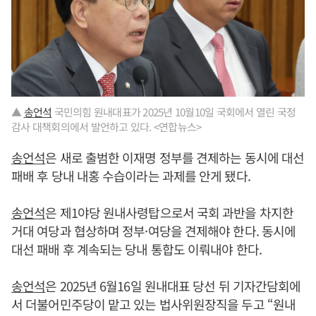
▲
송언석
국민의힘 원내대표가 2025년 10월10일 국회에서 열린 국정
감사 대책회의에서 발언하고 있다. <연합뉴스>
송언석
은 새로 출범한 이재명 정부를 견제하는 동시에 대선
패배 후 당내 내홍 수습이라는 과제를 안게 됐다.
송언석
은 제1야당 원내사령탑으로서 국회 과반을 차지한
거대 여당과 협상하며 정부·여당을 견제해야 한다. 동시에
대선 패배 후 계속되는 당내 통합도 이뤄내야 한다.
송언석
은 2025년 6월16일 원내대표 당선 뒤 기자간담회에
서 더불어민주당이 맡고 있는 법사위원장직을 두고 “원내