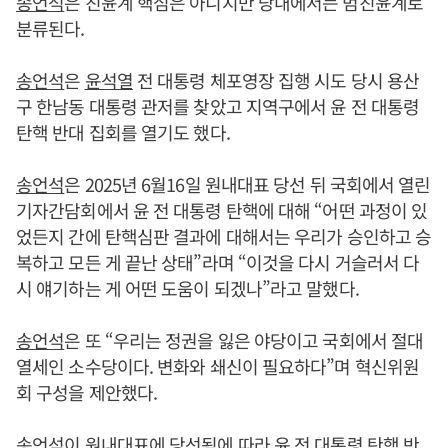
송언석
은 친윤계 핵심은 아니지만 당내에서는 범친윤계로
분류된다.
송언석
은
윤석열
전 대통령 체포영장 집행 시도 당시 용산
구 한남동 대통령 관저를 찾았고 지역구에서 윤 전 대통령
탄핵 반대 집회를 열기도 했다.
송언석
은 2025년 6월16일 원내대표 당선 뒤 국회에서 열린
기자간담회에서 윤 전 대통령 탄핵에 대해 “어떤 과정이 있
었든지 간에 탄핵심판 결과에 대해서는 우리가 승인하고 승
복하고 모든 게 끝난 상태”라며 “이것을 다시 거슬러서 다
시 얘기하는 게 어떤 도움이 되겠나”라고 말했다.
송언석
은 또 “우리는 정권을 잃은 야당이고 국회에서 절대
열세인 소수당이다. 변화와 쇄신이 필요하다”며 혁신위원
회 구성을 제안했다.
송언석
이 원내대표에 당선됨에 따라 윤 전 대통령 탄핵 반