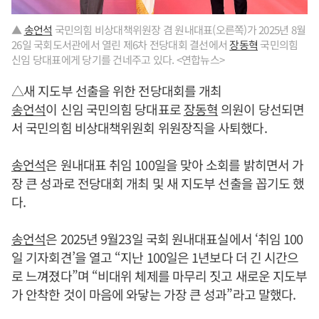
▲
송언석
국민의힘 비상대책위원장 겸 원내대표(오른쪽)가 2025년 8월
26일 국회도서관에서 열린 제6차 전당대회 결선에서
장동혁
국민의힘
신임 당대표에게 당기를 건네주고 있다. <연합뉴스>
△새 지도부 선출을 위한 전당대회를 개최
송언석
이 신임 국민의힘 당대표로
장동혁
의원이 당선되면
서 국민의힘 비상대책위원회 위원장직을 사퇴했다.
송언석
은 원내대표 취임 100일을 맞아 소회를 밝히면서 가
장 큰 성과로 전당대회 개최 및 새 지도부 선출을 꼽기도 했
다.
송언석
은 2025년 9월23일 국회 원내대표실에서 ‘취임 100
일 기자회견’을 열고 “지난 100일은 1년보다 더 긴 시간으
로 느껴졌다”며 “비대위 체제를 마무리 짓고 새로운 지도부
가 안착한 것이 마음에 와닿는 가장 큰 성과”라고 말했다.