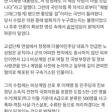
면 이재명 대통령도, 저 정청래도 이 세상 사람이 아닐 것입
니다”라고 말했다. 그런데 국민의힘 쪽 의석으로부터 “제발
그래(그렇게) 됐으면 좋았을 걸”이라는 극언이 들려왔다.
당시 수많은 의원 중에 발화자가 누구였는지는 불명이었으
나 추후 언론이 확보한 영상 속에서
송언석
임이 밝혀지며
파문이 일었다.
교섭단체 연설에서 정청래 더불어민주당 대표가 언급한 노
상원은 공직이나 군의 어떠한 현직에도 종사하지 않던 외부
인이면서 12·3 비상계엄 선포 며칠 전 국방부장관 및 정보
사령관을 만나 계엄을 사전에 논의하고 실무에 깊이 관여한
혐의로 체포된 뒤 구속기소된 인물이다.
그의 수첩에는 비상계엄 선포 후 이재명 등 민주당과 진보
정당 소속의 전현직 국회의원을 포함한 도합 5천~1만 명을
수거(체포)하고 이들 가운데 A급으로 분류된 500명을 사고·
폭파·격침·사살·가스살포, 수류탄 등으로 처리하겠다는 계
획이 담겨있는 것으로 밝혀졌다.