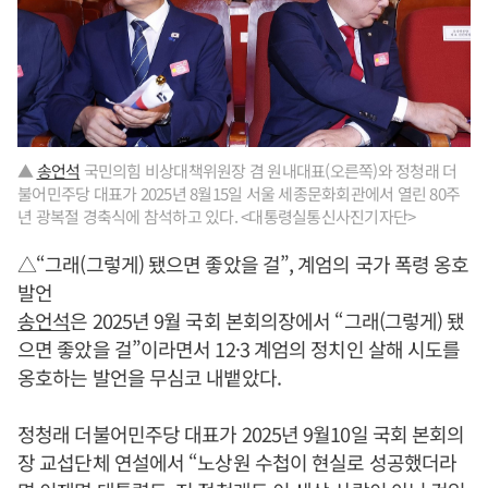
▲
송언석
국민의힘 비상대책위원장 겸 원내대표(오른쪽)와 정청래 더
불어민주당 대표가 2025년 8월15일 서울 세종문화회관에서 열린 80주
년 광복절 경축식에 참석하고 있다. <대통령실통신사진기자단>
△“그래(그렇게) 됐으면 좋았을 걸”, 계엄의 국가 폭령 옹호
발언
송언석
은 2025년 9월 국회 본회의장에서 “그래(그렇게) 됐
으면 좋았을 걸”이라면서 12·3 계엄의 정치인 살해 시도를
옹호하는 발언을 무심코 내뱉았다.
정청래 더불어민주당 대표가 2025년 9월10일 국회 본회의
장 교섭단체 연설에서 “노상원 수첩이 현실로 성공했더라