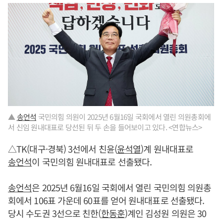
▲
송언석
국민의힘 의원이 2025년 6월16일 국회에서 열린 의원총회에
서 신임 원내대표로 당선된 뒤 두 손을 들어보이고 있다. <연합뉴스>
△TK(대구·경북) 3선에서 친윤(
윤석열
)계 원내대표로
송언석
이 국민의힘 원내대표로 선출됐다.
송언석
은 2025년 6월16일 국회에서 열린 국민의힘 의원총
회에서 106표 가운데 60표를 얻어 원내대표로 선출됐다.
당시 수도권 3선으로 친한(
한동훈
)계인 김성원 의원은 30