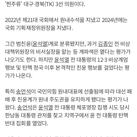
'찐주류' 대구·경북(TK) 3선 의원이다.
2022년 제21대 국회에서 원내수석을 지냈고 2024년에는
국회 기획재정위원장을 지냈다.
그간 범친윤(
윤석열
)계로 분류됐지만, 과거
김종인
전 비상
대책위원장의 비서실장을 맡는 등 계파색은 옅다는 평가가
나오기도 한다. 하지만
윤석열
전 대통령의 12·3 비상계엄
행보 및 탄핵 정국 이후 본격적인 친윤 행보를 걸었다는 평
가가 나온다.
특히
송언석
이 국민의힘 원내대표에 선출됨에 따라 대선 패
배 후 친윤계가 원내 주도권을 유지하게 됐다는 평가가 나
왔다.
송언석
은
윤석열
전 대통령 체포영장 집행 시도 당시
한남동 대통령 관저를 찾고 지역구에서 윤 전 대통령 탄핵
반대 집회를 열었다.