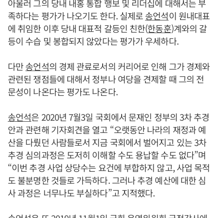
아울러 그의 당내 내홍 통합 행보 및 리더십에 대해서는 부
족하다는 평가가 나오기도 한다. 실제로
송언석
이 원내대표
에 취임한 이후 당내 대표적 갈등인 친한(
한동훈
)계와의 갈
등이 수습 및 봉합되지 않았다는 평가가 우세하다.
다만
송언석
의 경제 관료로서의 커리어로 인해 그가 경제와
관련된 쟁점들에 대해서 정부나 여당을 견제할 때 그의 전
문성이 나온다는 평가도 나온다.
송언석
은 2020년 7월3일 국회에서 문재인 정부의 3차 추경
안과 관련해 기자회견을 열고 “오랫동안 나라의 재정과 예
산을 다뤘던 사람들로서 지금 국회에서 벌어지고 있는 3차
추경 심의과정은 도저히 이해할 수도 용납할 수도 없다”며
“이번 추경 사업 상당수는 요건에 부합하지 않고, 사업 목적
도 불분명한 것들로 가득하다. 그러나 추경 예산에 대한 심
사 과정은 너무나도 부실하다”고 지적했다.