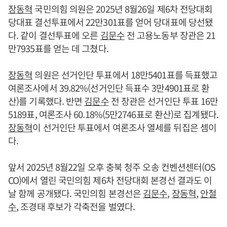
장동혁
국민의힘 의원은 2025년 8월26일 제6차 전당대회
당대표 결선투표에서 22만301표를 얻어 당대표에 당선됐
다. 같이 결선투표에 오른
김문수
전 고용노동부 장관은 21
만7935표를 얻는 데 그쳤다.
장동혁
의원은 선거인단 투표에서 18만5401표를 득표했고
여론조사에서 39.82%(선거인단 득표수 3만4901표로 환
산)를 기록했다. 반면
김문수
전 장관은 선거인단 투표 16만
5189표, 여론조사 60.18%(5만2746표로 환산)로 집계됐다.
장동혁
이 선거인단 투표에서 여론조사 열세를 뒤집은 셈이
다.
앞서 2025년 8월22일 오후 충북 청주 오송 컨벤션센터(OS
CO)에서 열린 국민의힘 제6차 전당대회 본경선 결과도 이
날 함께 공개됐다. 국민의힘 본경선은
김문수
,
장동혁
,
안철
수
, 조경태 후보가 각축전을 벌였다.