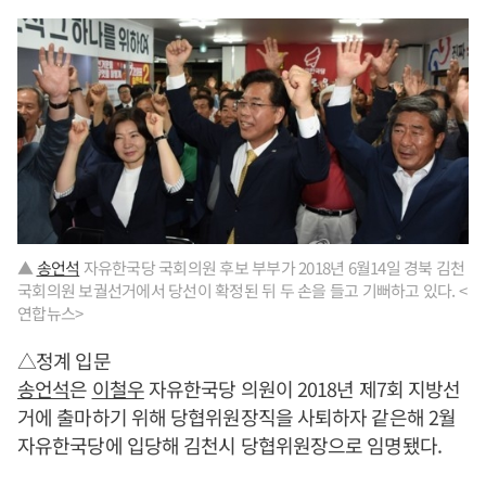
▲
송언석
자유한국당 국회의원 후보 부부가 2018년 6월14일 경북 김천
국회의원 보궐선거에서 당선이 확정된 뒤 두 손을 들고 기뻐하고 있다. <
연합뉴스>
△정계 입문
송언석
은
이철우
자유한국당 의원이 2018년 제7회 지방선
거에 출마하기 위해 당협위원장직을 사퇴하자 같은해 2월
자유한국당에 입당해 김천시 당협위원장으로 임명됐다.