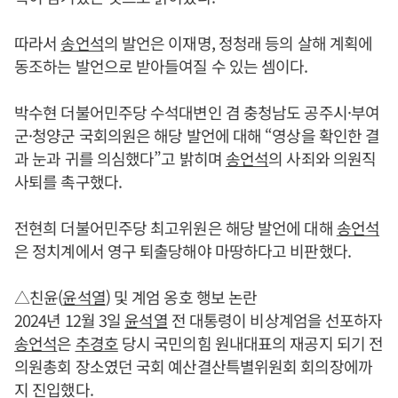
따라서
송언석
의 발언은 이재명, 정청래 등의 살해 계획에
동조하는 발언으로 받아들여질 수 있는 셈이다.
박수현 더불어민주당 수석대변인 겸 충청남도 공주시·부여
군·청양군 국회의원은 해당 발언에 대해 “영상을 확인한 결
과 눈과 귀를 의심했다”고 밝히며
송언석
의 사죄와 의원직
사퇴를 촉구했다.
전현희 더불어민주당 최고위원은 해당 발언에 대해
송언석
은 정치계에서 영구 퇴출당해야 마땅하다고 비판했다.
△친윤(
윤석열
) 및 계엄 옹호 행보 논란
2024년 12월 3일
윤석열
전 대통령이 비상계엄을 선포하자
송언석
은
추경호
당시 국민의힘 원내대표의 재공지 되기 전
의원총회 장소였던 국회 예산결산특별위원회 회의장에까
지 진입했다.