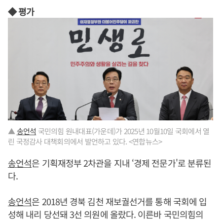
◆ 평가
▲
송언석
국민의힘 원내대표(가운데)가 2025년 10월10일 국회에서 열
린 국정감사 대책회의에서 발언하고 있다. <연합뉴스>
송언석
은 기획재정부 2차관을 지내 ‘경제 전문가'로 분류된
다.
송언석
은 2018년 경북 김천 재보궐선거를 통해 국회에 입
성해 내리 당선돼 3선 의원에 올랐다. 이른바 국민의힘의