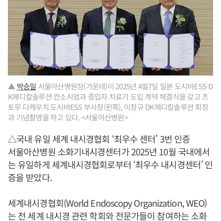
▲
박승일
서울아산병원장(가운데)이 2025년 4월7일 일본 도시바ESS-D
K메디칼솔루션 컨소시엄과 중입자 치료기 도입 계약 체결식을 갖고 츠
토무 다케우치 도시바ESS 부사장(왼쪽), 이창규 DK메디칼솔루션 회장
과 기념촬영을 하고 있다. <서울아산병원>
△국내 유일 세계 내시경협회 ‘최우수 센터’ 3번 인증
서울아산병원 소화기내시경센터가 2025년 10월 국내에서
는 유일하게 세계내시경협회로부터 ‘최우수 내시경센터’ 인
증을 받았다.
세계내시경협회(World Endoscopy Organization, WEO)
는 전 세계 내시경 관련 학회와 전문가들이 참여하는 소화