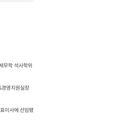
 세무학 석사학위
DS경영지원실장
대표이사에 선임됐