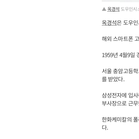
▲
옥경석
도우인시스
옥경석
은 도우인
해외 스마트폰 
1959년 4월9
서울 충암고등학
를 받았다.
삼성전자에 입사
부사장으로 근무
한화케미칼의 폴
다.