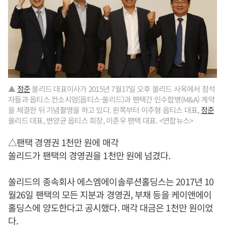
▲
정준
쏠리드 대표이사가 2015년 7월17일 오후 쏠리드 사옥에서 참석
자들과 옵티스 컨소시엄(옵티스-쏠리드)과 팬택간 인수합병(M&A) 계약
을 체결한 뒤 기념촬영을 하고 있다. 왼쪽부터 이주형 옵티스 대표,
정준
쏠리드 대표, 변양균 옵티스 회장, 이준우 팬택 대표. <연합뉴스>
△팬택 경영권 1천만 원에 매각
쏠리드가 팬택의 경영권을 1천만 원에 넘겼다.
쏠리드의 종속회사 에스엠에이솔루션홀딩스는 2017년 10
월26일 팬택의 모든 지분과 경영권, 부채 등을 케이앤에이
홀딩스에 양도한다고 공시했다. 매각 대금은 1천만 원이었
다.