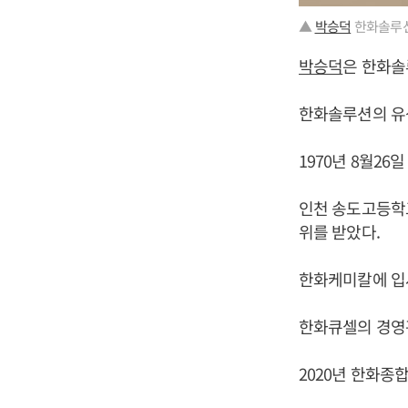
▲
박승덕
한화솔루션
박승덕
은 한화솔
한화솔루션의 유상
1970년 8월26
인천 송도고등학
위를 받았다.
한화케미칼에 입
한화큐셀의 경영
2020년 한화종