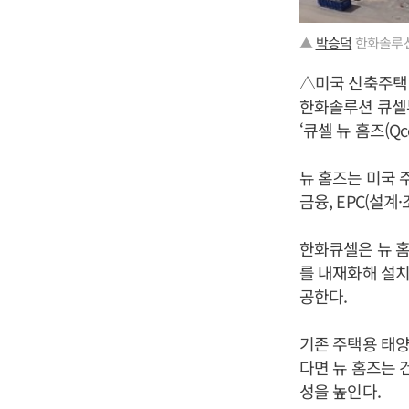
▲
박승덕
한화솔루션
△미국 신축주택
한화솔루션 큐셀부
‘큐셀 뉴 홈즈(Qce
뉴 홈즈는 미국 
금융, EPC(설
한화큐셀은 뉴 홈
를 내재화해 설치
공한다.
기존 주택용 태
다면 뉴 홈즈는 
성을 높인다.