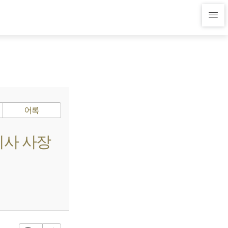
어록
이사 사장