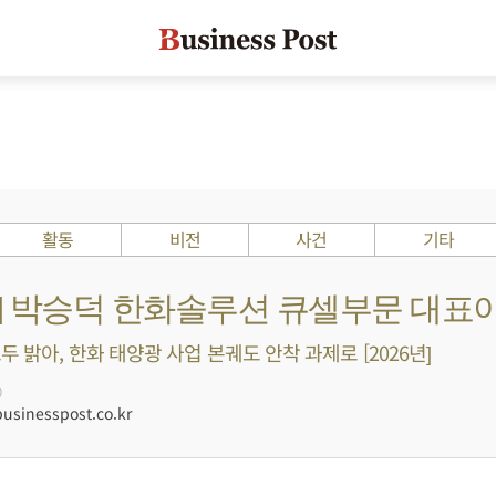
활동
비전
사건
기타
Is ?] 박승덕 한화솔루션 큐셀부문 대표
 밝아, 한화 태양광 사업 본궤도 안착 과제로 [2026년]
0
sinesspost.co.kr