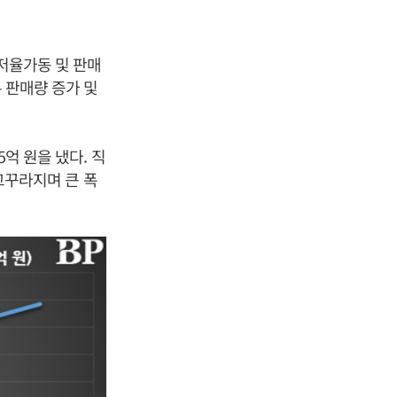
 저율가동 및 판매
 판매량 증가 및
5억 원을 냈다. 직
 고꾸라지며 큰 폭