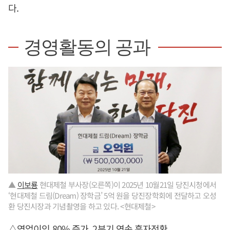
다.
경영활동의 공과
▲
이보룡
현대제철 부사장(오른쪽)이 2025년 10월21일 당진시청에서
‘현대제철 드림(Dream) 장학금’ 5억 원을 당진장학회에 전달하고 오성
환 당진시장과 기념촬영을 하고 있다. <현대제철>
△영업이익 80% 증가, 2분기 연속 흑자전환