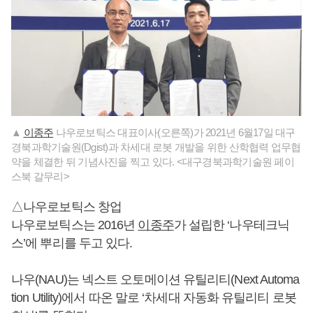
▲
이종주
나우로보틱스 대표이사(오른쪽)가 2021년 6월17일 대구
경북과학기술원(Dgist)과 차세대 로봇 개발을 위한 산학협력 업무협
약을 체결한 뒤 기념사진을 찍고 있다. <대구경북과학기술원 페이
스북 갈무리>
△나우로보틱스 창업
나우로보틱스는 2016년
이종주
가 설립한 ‘나우테크닉
스’에 뿌리를 두고 있다.
나우(NAU)는 넥스트 오토메이션 유틸리티(Next Automa
tion Utility)에서 따온 말로 ‘차세대 자동화 유틸리티 로봇