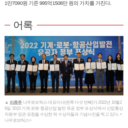
1만7090원 기준 995억1508만 원의 가치를 가진다.
어록
▲
이종주
나우로보틱스 대표이사(왼쪽 다섯 번째)가 2022년 10월2
6일 '2022 기계·로봇·항공산업 발전 유공 정부 포상식'에서 산업통상
자원부 장관 표창을 수상한 뒤 수상자들과 기념사진을 찍고 있다. <
나우로보틱스>