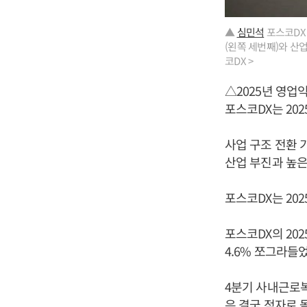
▲
심민석
포스코DX 
(왼쪽 세번째)와 산
코DX >
△2025년 영업익 
포스코DX는 20
사업 구조 전환 
산업 부진과 높은
포스코DX는 202
포스코DX의 202
4.6% 쪼그라들었
4분기 사내근로복
은 결국 적자로 