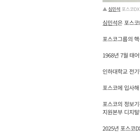
▲
심민석
포스코DX
심민석
은 포스코
포스코그룹의 핵심
1968년 7월 태
인하대학교 전기
포스코에 입사해 
포스코의 정보기획
지원본부 디지털
2025년 포스코