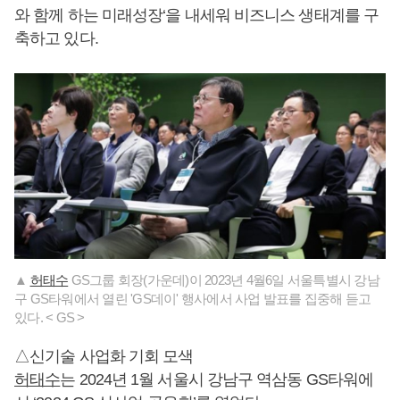
와 함께 하는 미래성장‘을 내세워 비즈니스 생태계를 구
축하고 있다.
▲
허태수
GS그룹 회장(가운데)이 2023년 4월6일 서울특별시 강남
구 GS타워에서 열린 'GS데이' 행사에서 사업 발표를 집중해 듣고
있다. < GS >
△신기술 사업화 기회 모색
허태수
는 2024년 1월 서울시 강남구 역삼동 GS타워에