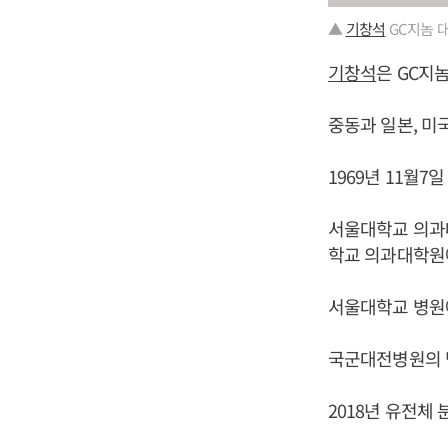
▲
기창석
GC지놈 
기창석
은 GC지
중동과 일본, 미
1969년 11월7
서울대학교 의과
학교 의과대학원
서울대학교 병원
국군대전병원의 
2018년 유전체