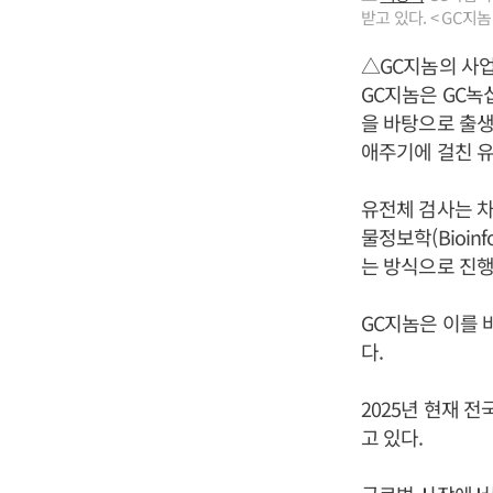
받고 있다. < GC지놈
△GC지놈의 사
GC지놈은 GC녹
을 바탕으로 출생
애주기에 걸친 유
유전체 검사는 차
물정보학(Bioin
는 방식으로 진행
GC지놈은 이를 
다.
2025년 현재 
고 있다.