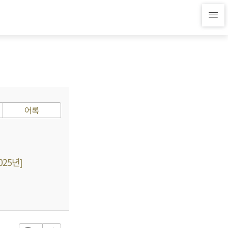
어록
25년]