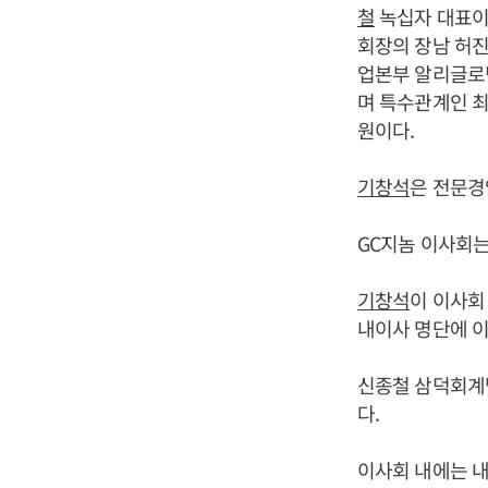
철
녹십자 대표이
회장의 장남 허
업본부 알리글로팀 팀
며 특수관계인 최
원이다.
기창석
은 전문경영
GC지놈 이사회는 
기창석
이 이사회
내이사 명단에 이
신종철 삼덕회계
다.
이사회 내에는 