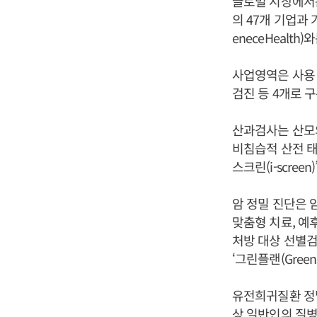
글로벌 시장에서는
의 47개 기업과 
eneceHealt
사업영역은 사용 
검진 등 4개로 
산과검사는 산모의
비침습적 산전 태아
스크린(i-screen
암 정밀 진단은 
맞춤형 치료, 예
처방 대상 선별검사
‘그린플랜(GreenP
유전희귀질환 정
상 일반인의 질병