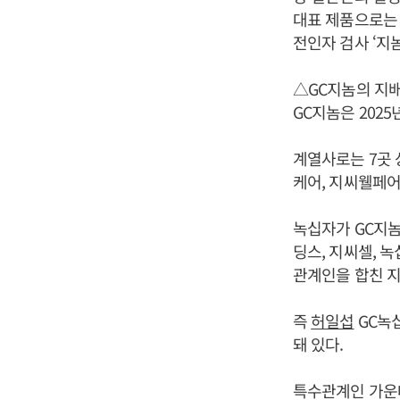
대표 제품으로는 인
전인자 검사 ‘지놈
△GC지놈의 지
GC지놈은 202
계열사로는 7곳 
케어, 지씨웰페어 
녹십자가 GC지놈 
딩스, 지씨셀, 녹
관계인을 합친 지분
즉
허일섭
GC녹
돼 있다.
특수관계인 가