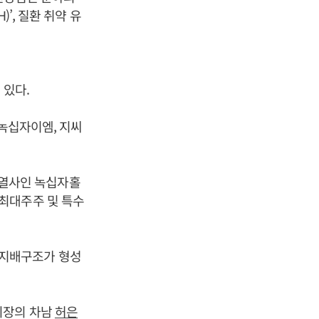
’, 질환 취약 유
 있다.
(녹십자이엠, 지씨
 계열사인 녹십자홀
며 최대주주 및 특수
지배구조가 형성
회장의 차남
허은