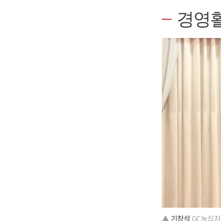
경영
▲
기창석
GC녹십자