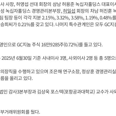
사 사장, 허영섭 선대 회장의 삼남 허용준 녹십자홀딩스 대표이
진성 녹십자홀딩스 경영관리본부장,
허일섭
회장의 차남 허진훈 
장 등이 각각 지분 2.15%, 3.32%, 3.58%, 1.19%, 0.4
승희씨가 0.21%를 갖고 있다. 나머지 특수관계인은 모두 GC지
인으로 GC지놈 주식 16만9285주(0.72%)를 들고 있다.
2025년 6월30일 기준 사내이사 3명, 사외이사 2명 등 총 5명
 의장직을 수행하고 있으며 조은해 연구소장, 정상훈 경영관리실
름을 올리고 있다.
법인 감사3본부장과 김상욱 포스텍(포항공과대학교) 교수가 사
내부거래위원회를 뒀다.