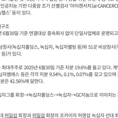
공지능 기반 다중암 조기 선별검사 ‘아이캔서치(ai-CANCERCH)
헬스’ 등이 있다.
배구조
5년 6월30일 기준 연결대상 종속회사 없이 단일사업체로 운영되고
상장사(녹십자홀딩스, 녹십자, 녹십자웰빙 등)와 51곳 비상장사
등)가 있다.
최대주주로 2025년 6월30일 기준 지분 19.6%를 들고 있다.
십자엠에스 등은 각각 지분 9.54%, 0.1%, 0.07%를 갖고 있으
은 42.56%에 달한다.
십자그룹 회장→녹십자홀딩스→녹십자→GC지놈으로 이어지는 
운데
허일섭
회장과
허일섭
회장의 조카이자 허영섭 녹십자 선대 