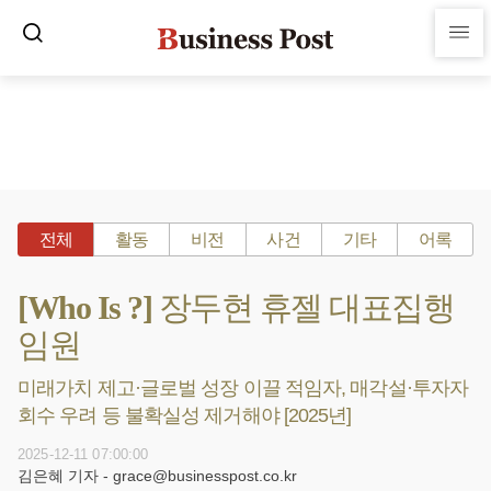
전체
활동
비전
사건
기타
어록
[Who Is ?] 장두현 휴젤 대표집행
임원
미래가치 제고·글로벌 성장 이끌 적임자, 매각설·투자자
회수 우려 등 불확실성 제거해야 [2025년]
2025-12-11 07:00:00
김은혜 기자 - grace@businesspost.co.kr