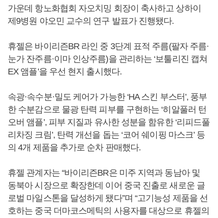
가운데 항노화협회 자오치밍 회장이 축사하고 상하이
제9병원 야오민 교수의 연구 발표가 진행됐다.
휴젤은 바이리즌BR 라인 중 3단계 표적 주름(팔자 주름·
눈가 잔주름·이마 인상주름)을 관리하는 ‘보툴리진 캡쳐
EX 앰플’을 우선 현지 출시했다.
속광·속수분·밀도 케어가 가능한 ‘HA 스킨 부스터’, 풍부
한 수분감으로 물광 탄력 피부를 구현하는 ‘히알풀러 턴
오버 앰플’, 피부 지질과 유사한 성분을 함유한 ‘리피드풀
리차징 크림’, 탄력 개선을 돕는 ‘코어 쉐이핑 마스크’ 등
의 4개 제품을 추가로 순차 판매했다.
휴젤 관계자는 “바이리즌BR은 미주 지역과 동남아 및
동북아 시장으로 확장한데 이어 중국 진출로 새로운 글
로벌 마일스톤을 달성하게 됐다”며 “고기능성 제품을 선
호하는 중국 더마코스메틱의 사용자를 대상으로 휴젤의