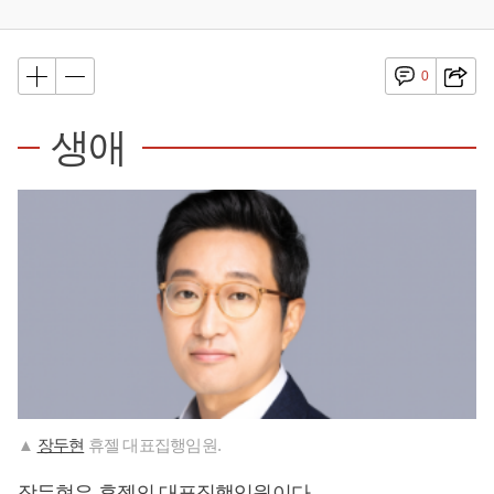
0
생애
▲
장두현
휴젤 대표집행임원.
장두현
은 휴젤의 대표집행임원이다.