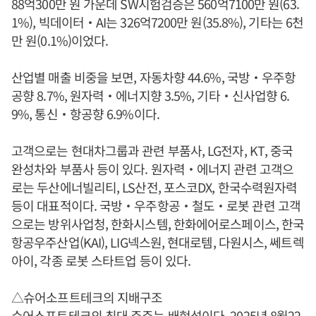
88억300만 원 가운데 SW시험검증은 560억7100만 원(63.
1%), 빅데이터‧AI는 326억7200만 원(35.8%), 기타는 6천
만 원(0.1%)이었다.
산업별 매출 비중을 보면, 자동차향 44.6%, 국방‧우주항
공향 8.7%, 원자력‧에너지향 3.5%, 기타‧신사업향 6.
9%, 통신‧항공향 6.9%이다.
고객으로는 현대차그룹과 관련 부품사, LG전자, KT, 중국
완성차와 부품사 등이 있다. 원자력‧에너지 관련 고객으
로는 두산에너빌리티, LS산전, 포스코DX, 한국수력원자력
등이 대표적이다. 국방‧우주항공‧철도‧로봇 관련 고객
으로는 방위사업청, 한화시스템, 한화에어로스페이스, 한국
항공우주산업(KAI), LIG넥스원, 현대로템, 다원시스, 쎄트렉
아이, 각종 로봇 스타트업 등이 있다.
△슈어소프트테크의 지배구조
슈어소프트테크의 최대 주주는
배현섭
이다. 2025년 8월22