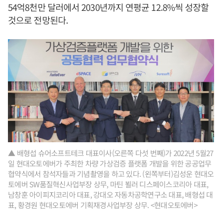
54억8천만 달러에서 2030년까지 연평균 12.8%씩 성장할
것으로 전망된다.
▲ 배형섭 슈어소프트테크 대표이사(오른쪽 다섯 번째)가 2022년 5월27
일 현대오토에버가 주최한 차량 가상검증 플랫폼 개발을 위한 공공업무
협약식에서 참석자들과 기념촬영을 하고 있다. (왼쪽부터)김성운 현대오
토에버 SW품질혁신사업부장 상무, 마틴 뵐러 디스페이스코리아 대표,
남창훈 아이피지코리아 대표, 강대오 자동차공학연구소 대표, 배형섭 대
표, 황경원 현대오토에버 기획재경사업부장 상무. <현대오토에버>