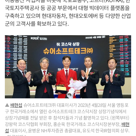
국토지주택공사 등 공공 부문에서 대형 빅데이터 플랫폼을
구축하고 있으며 현대자동차, 현대오토에버 등 다양한 산업
군의 고객사를 확보하고 있다.
▲
배현섭
슈어소프트테크㈜ 대표이사가 2023년 4월28일 서울 영등포
구 한국거래소에서 열린 슈어소프트테크 코스닥시장 상장기념식에서
상장기념패를 전달 받은 후 참석자들과 기념 촬영하고 있다. (왼쪽부터)
강왕락 코스닥협회 부회장, 홍순욱 한국거래소 코스닥시장본부장,
배현
섭
대표이사, 윤병운 NH투자증권 총괄대표, 유도석 한국IR협의회 상무.