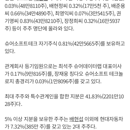
0.03%(48만8110주), 배현정씨 0.32%(17만5천 주), 배준용
씨 0.66%(34만4890주), 최영익씨 0.07%(3만5415주), 권
기영씨 0.83%(43만8210주), 장정희씨 0.32%(16만5937
주) 등이 주주 명단에 올라와 있다.
슈어소프트테크 자기주식 0.81%(42만5665주)를 보유하고
있다.
관계회사 등기임원으로는 최석주 슈어데이터랩 대표이사
가 0.17%(9만816주)를, 장재웅 칭다오 슈어소프트 테크놀
로지 총경리가 0.03%(1만8096주)를 갖고 있다.
최대 주주와 특수관계인을 합한 지분은 41.83%(2201만10
28주)다.
5% 이상 지분을 보유한 주주는
배현섭
이외에 현대자동차
가 7.32%(385만 주)를 갖고 있는 2대 주주다.