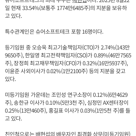
일 현재 33.54%(보통주 1774만6485주)의 지분을 보유하
고 있다.
특수관계인은 슈어소프트테크 포함 16명이다.
등기임원 중 오승욱 최고기술책임자(CTO)가 2.74%(143만
9650주), 한일영 최고전략책임자(CSO)가 0.89%(46만7565
주), 장정희 최고재무책임자(CFO)가 0.32%(16만5937주),
이윤준 사외이사가 0.02%(1만2100주) 등의 지분을 갖고
있다.
미등기임원 가운데는 조민성 연구소장이 0.12%(6만4629
주), 송한규 이사가 0.10%(5만3천 주), 심정민 AX센터장이
0.25%(13만460주), 홍길표 이사가 0.03%(1만5천 주)를 들
고 있다.
친인척으로는
배현섭
의 배우자인 최경화 상무(미등기임원)