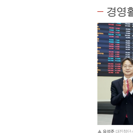
경영
▲
유성준
대진첨단소