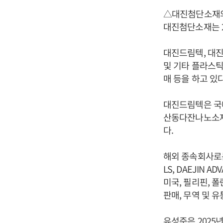
△대진첨단소재
대진첨단소재는 20
대진드림텍, 대
및 기타 플라스틱
매 등을 하고 있다
대진드림텍은 국
산동다잔나노소재와
다.
해외 종속회사로는 DA
LS, DAEJIN AD
미국, 필리핀, 
판매, 무역 및 유
유성준은 2025년