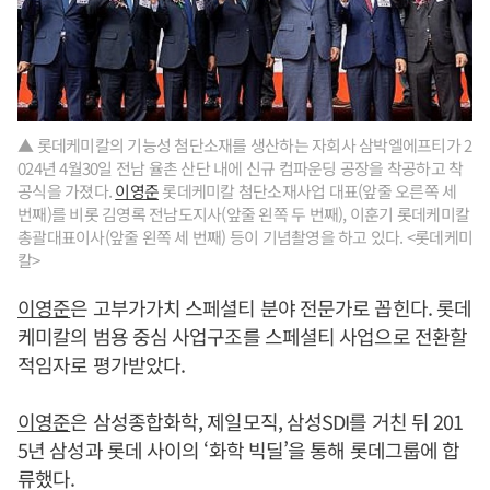
▲ 롯데케미칼의 기능성 첨단소재를 생산하는 자회사 삼박엘에프티가 2
024년 4월30일 전남 율촌 산단 내에 신규 컴파운딩 공장을 착공하고 착
공식을 가졌다.
이영준
롯데케미칼 첨단소재사업 대표(앞줄 오른쪽 세
번째)를 비롯 김영록 전남도지사(앞줄 왼쪽 두 번째), 이훈기 롯데케미칼
총괄대표이사(앞줄 왼쪽 세 번째) 등이 기념촬영을 하고 있다. <롯데케미
칼>
이영준
은 고부가가치 스페셜티 분야 전문가로 꼽힌다. 롯데
케미칼의 범용 중심 사업구조를 스페셜티 사업으로 전환할
적임자로 평가받았다.
이영준
은 삼성종합화학, 제일모직, 삼성SDI를 거친 뒤 201
5년 삼성과 롯데 사이의 ‘화학 빅딜’을 통해 롯데그룹에 합
류했다.