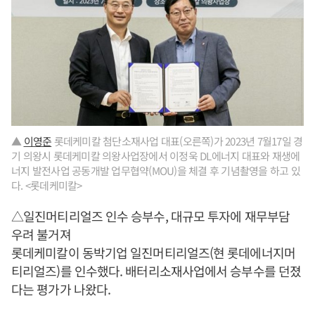
▲
이영준
롯데케미칼 첨단소재사업 대표(오른쪽)가 2023년 7월17일 경
기 의왕시 롯데케미칼 의왕사업장에서 이정욱 DL에너지 대표와 재생에
너지 발전사업 공동개발 업무협약(MOU)을 체결 후 기념촬영을 하고 있
다. <롯데케미칼>
△일진머티리얼즈 인수 승부수, 대규모 투자에 재무부담
우려 불거져
롯데케미칼이 동박기업 일진머티리얼즈(현 롯데에너지머
티리얼즈)를 인수했다. 배터리소재사업에서 승부수를 던졌
다는 평가가 나왔다.