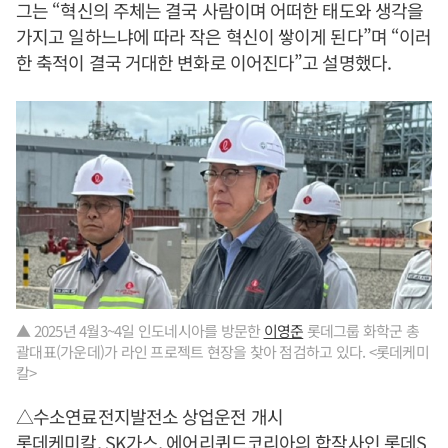
그는 “혁신의 주체는 결국 사람이며 어떠한 태도와 생각을
가지고 일하느냐에 따라 작은 혁신이 쌓이게 된다”며 “이러
한 축적이 결국 거대한 변화로 이어진다”고 설명했다.
▲ 2025년 4월3~4일 인도네시아를 방문한
이영준
롯데그룹 화학군 총
괄대표(가운데)가 라인 프로젝트 현장을 찾아 점검하고 있다. <롯데케미
칼>
△수소연료전지발전소 상업운전 개시
롯데케미칼, SK가스, 에어리퀴드코리아의 합작사인 롯데S