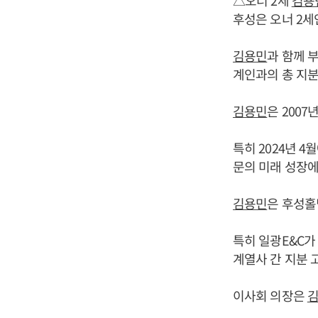
△오너 2세
김용
후성은 오너 2
김용민
과 함께 부
계인과의 총 지분
김용민
은 2007
특히 2024년 
문의 미래 성장에
김용민
은 후성홀
특히 일광E&C가
계열사 간 지분 
이사회 의장은