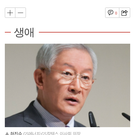
0
생애
▲
허진수
GS에너지·GS칼텍스 이사회 의장.