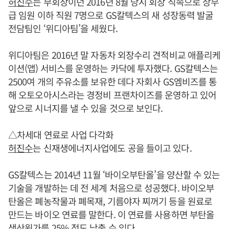
허진수
는 부회장이던 2016년 8월 당시 회장 직속으로 상무
급 임원 이하 직원 7명으로 GS칼텍스의 새 성장동력 발굴
전담팀인 ‘위디아팀’을 세웠다.
위디아팀은 2016년 말 자동차 외장수리 견적비교 애플리케
이션(앱) 서비스를 운영하는 카닥에 투자했다. GS칼텍스는
2500여 개의 주유소를 보유한 데다 자회사 GS엠비즈를 통
해 오토오아시스라는 경정비 프랜차이즈를 운영하고 있어
앞으로 시너지를 낼 수 있을 것으로 보인다.
△차세대 연료로 사업 다각화
허진수
는 신재생에너지사업에도 공을 들이고 있다.
GS칼텍스는 2014년 11월 ‘바이오부탄올’을 양산할 수 있는
기술을 개발하는 데 전 세계 처음으로 성공했다. 바이오부
탄올은 폐농작물과 폐목재, 기름야자 찌꺼기 등을 원료로
만드는 바이오 연료를 말한다. 이 연료를 사용하면 부탄올
생산원가를 25% 정도 낮출 수 있다.