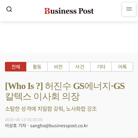
전체
활동
비전
사건
기타
어록
[Who Is ?] 허진수 GS에너지·GS
칼텍스 이사회 의장
소탈한 성격에 치밀함 갖춰, 노사화합 강조
2018-08-13 06:00:00
이상호 기자 - sangho@businesspost.co.kr