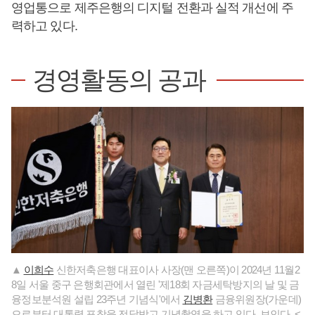
영업통으로 제주은행의 디지털 전환과 실적 개선에 주
력하고 있다.
경영활동의 공과
▲
이희수
신한저축은행 대표이사 사장(맨 오른쪽)이 2024년 11월2
8일 서울 중구 은행회관에서 열린 '제18회 자금세탁방지의 날 및 금
융정보분석원 설립 23주년 기념식'에서
김병환
금융위원장(가운데)
으로부터 대통령 표창을 전달받고 기념촬영을 하고 있다. 보인다. <