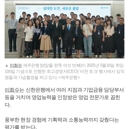
▲
이희수
제주은행장(앞줄 왼쪽 여섯 번째)이 2025년 5월16일 취임
100일 기념으로 진행한 최고경영자(CEO) '비전 토크' 행사에서 임직
원들과 기념촬영을 하고 있다. <제주은행>
이희수
는 신한은행에서 여러 지점과 기업금융 담당부서
등을 거치며 영업능력을 인정받은 영업 전문가로 꼽힌
다.
풍부한 현장 경험에 기획력과 소통능력까지 갖췄다는
평가를 받는다.