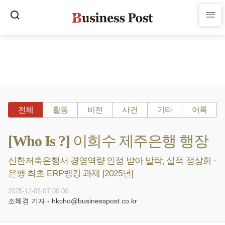
전체
활동
비전
사건
기타
어록
[Who Is ?] 이희수 제주은행 행장
신한저축은행서 경영역량 인정 받아 발탁, 실적 정상화 ·
은행 최초 ERP뱅킹 과제 [2025년]
2025-12-05 07:00:00
조혜경 기자 - hkcho@businesspost.co.kr