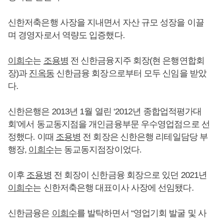
신한저축은행 사장을 지내면서 자산 규모 성장을 이끌
며 경영자로서 역량도 입증했다.
이희수
는
조용병
전 신한금융지주 회장(현 은행연합회
장)과
진옥동
신한금융 회장으로부터 모두 신임을 받았
다.
신한은행은 2013년 1월 열린 ‘2012년 종합업적평가대
회’에서 동교동지점을 개인금융부문 우수영업점으로 선
정했다. 이때
조용병
전 회장은 신한은행 리테일담당 부
행장,
이희수
는 동교동지점장이었다.
이후
조용병
전 회장이 신한금융 회장으로 있던 2021년
이희수
는 신한저축은행 대표이사 사장에 선임됐다.
신한금융은
이희수
를 발탁하면서 “영업기회 발굴 및 사