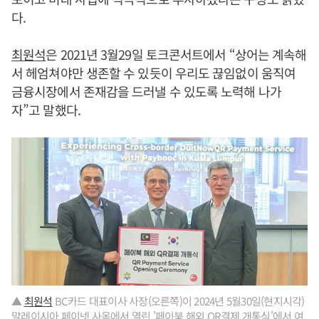
다.
최원석
은 2021년 3월29일 토크콘서트에서 “상어는 계속해
서 헤엄쳐야만 생존할 수 있듯이 우리도 끊임없이 움직여
금융시장에서 존재감을 드러낼 수 있도록 노력해 나가
자”고 말했다.
▲
최원석
BC카드 대표이사 사장(오른쪽)이 2024년 5월30일(현지시각)
말레이시아 페이넷 사옥에서 열린 '페이북 해외 QR결제 개통식'에서 여