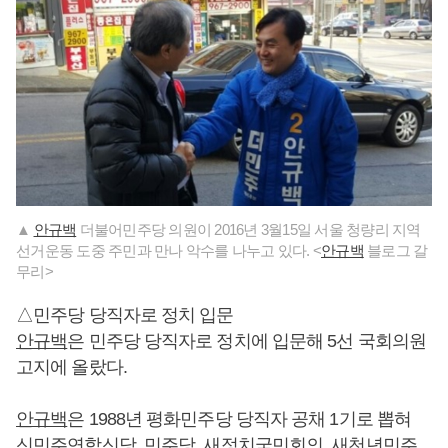
▲
안규백
더불어민주당 의원이 2016년 3월15일 서울 청량리 지역
선거운동 도중 주민과 만나 악수를 나누고 있다. <
안규백
블로그 갈
무리>
△민주당 당직자로 정치 입문
안규백
은 민주당 당직자로 정치에 입문해 5선 국회의원
고지에 올랐다.
안규백
은 1988년 평화민주당 당직자 공채 1기로 뽑혀
신민주연합신당, 민주당, 새정치국민회의, 새천년민주