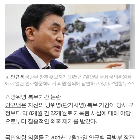
▲
안규백
국방부 장관 후보자가 2025년 7월15일 국회 국방위원회
에서 열린 인사청문회에서 의원 질의에 답변하고 있다. <연합뉴스>
△방위병 복무기간 논란
안규백
은 자신의 방위병(단기사병) 복무 기간이 당시 규
정보다 약 8개월 긴 22개월로 기록된 사실에 대해 야당
으로부터 집중적인 의혹 제기를 받았다.
국민의힘 의원들은 2025년 7월15일
안규백
국방부 장관