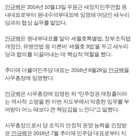
안규백
은 2014년 10월13일 우윤근 새정치민주연합 원
내대표로부터 원내수석부대표에 임명돼 여당인 새누리
당과의 협상 실무를 맡았다.
안규백
은 원내부대표를 맡아 세월호특별법, 정부조직법
개정안, 유병언법 등 이른바 ‘세월호 3법’을 두고 새누리
당과 합의를 이끌어내는 데 핵심적 역할을 했다.
추미애 더불어민주당 대표는 2016년 8월29일
안규백
을
사무총장에 임명했다.
안규백
은 사무총장에 임명된 뒤 “민주정권 재창출이라
는 역사적 소명을 띈 이번 지도부에서 막중한 임무를 부
여받아 어느 때보다 큰 책임감을 느낀다”고 말했다.
사무총장으로서 당 조직의 안정적 운영 능력을 인정받
은
안규백
은 2018년 7월 추미애 민주당 대표로부터 지