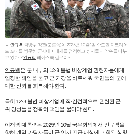
▲
안규백
국방부 장관(오른쪽)이 2025년 10월4일 수도권 패트리어
트 포대를 방문해 군사대비태세를 점검하고 병사들과 악수를 나누
고 있다. <
안규백
페이스북 갈무리>
안규백
은 군 내부의 12·3 불법 비상계엄 관련자들에게
엄정한 책임을 묻고 군 기강을 바로세워 국민들의 군에
대한 신뢰를 회복해야 한다.
특히 12·3 불법 비상계엄에 직·간접적으로 관련된 군 고
위 장성들을 정확히 책임을 물어야 한다.
이재명 대통령은 2025년 10월 국무회의에서
안규백
을
향해 계엄 가담자들이 군 인사 진급 대상에 포함된 상황