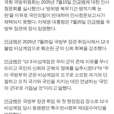
국회 국방위원회는 2025년 7월15일
안규백
에 대한 인사
청문회를 실시했으나 ‘방위병 복무기간 병적기록 논
란’을 이유로 국민의힘이 반대하며 인사청문보고서가
채택되지 못했다. 이재명 대통령은 7월25일
안규백
을 국
방부 장관에 정식 임명했다.
안규백
은 2025년 7월25일 국방부 장관 취임식에서 12·3
불법 비상계엄으로 훼손된 군의 신뢰 회복을 강조했다.
안규백
은 “12·3 비상계엄은 우리 군의 존재 이유를 무너
뜨리고 국민의 신뢰와 군복의 명예를 실추시켰다”며 “우
리 국방부와 군은 비상계엄의 도구로 소모된 과거와 단
절하고 오직 국가와 국민을 지키는 데만 전념하는 '국민
의 군대'로 거듭날 것”이라고 말했다.
안규백
은 국방부 장관 취임 뒤 첫 현장점검 장소로 12·3
비상계엄 당시 동원됐던 특수전사령부 제3공수여단을