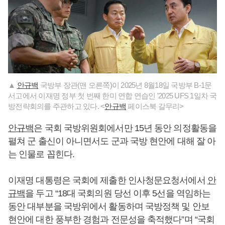
▲
안규백
국방부 장관(맨 오른쪽)이 2025년 8월18일 국방부 B-1문
서고에서 이재명 정부 첫 번째 한미 연합 연습인 '2025 UFS 1일차 국
방전략회의를 주관하고 있다. <
안규백
페이스북 갈무리>
안규백
은 국회 국방위원회에서만 15년 동안 의정활동을
펼쳐 군 출신이 아니면서도 군과 국방 현안에 대해 잘 아
는 인물로 꼽힌다.
이재명 대통령은 국회에 제출한 인사청문요청서에서
안
규백
을 두고 “18대 국회의원 당선 이후 5선을 역임하는
동안 대부분을 국방위에서 활동하며 국방정책 및 안보
현안에 대한 풍부한 경험과 전문성을 축적했다”며 “국회