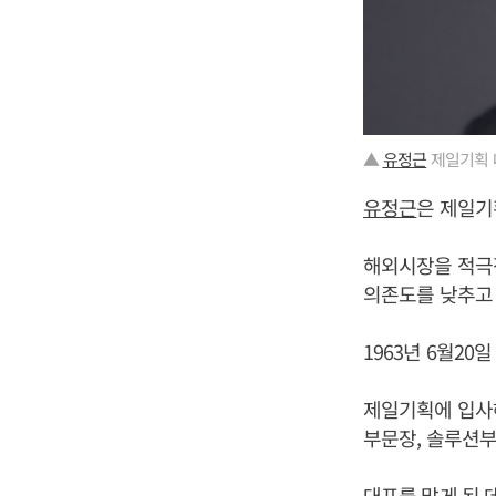
▲
유정근
제일기획 
유정근
은 제일기
해외시장을 적극
의존도를 낮추고 
1963년 6월2
제일기획에 입사해
부문장, 솔루션부
대표를 맡게 된 