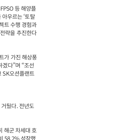
PSO 등 해양플
을 아우르는 ‘토탈
젝트 수행 경험과
 전략을 추진한다
랜트가 가진 해상풍
하겠다”며 “조선
고 SK오션플랜트
을 거뒀다. 전년도
히 해군 차세대 호
비 58.2% 성장했