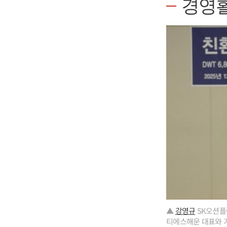
경영
▲
강영규
SK오션플랜
티에스해운 대표와 기