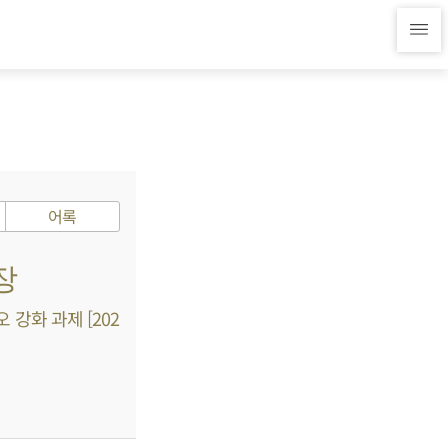
어록
장
강화 과제 [202