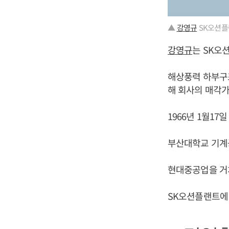
▲
강영규
SK오션플
강영규
는 SK오
해상풍력 하부구조
해 회사의 매각가
1966년 1월17
부산대학교 기계
현대중공업을 거
SK오션플랜트에 