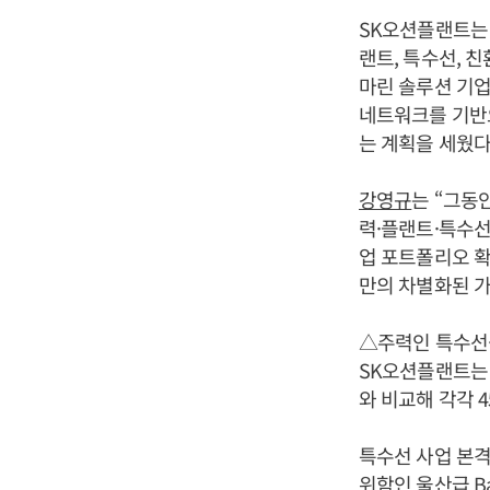
SK오션플랜트는 
랜트, 특수선, 친
마린 솔루션 기업
네트워크를 기반
는 계획을 세웠다
강영규
는 “그동
력·플랜트·특수선
업 포트폴리오 확
만의 차별화된 가
△주력인 특수선·
SK오션플랜트는 2
와 비교해 각각 45.
특수선 사업 본격
위함인 울산급 Ba