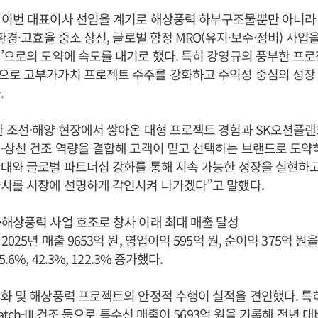
이번 대표이사 선임을 계기로 해상풍력 하부구조물뿐만 아니라 F
환경·고효율 중소 상선, 글로벌 함정 MRO(유지·보수·정비) 사업
’으로의 도약에 속도를 내기로 했다. 특히
강영규
의 풍부한 프로
으로 고부가가치 프로젝트 수주를 강화하고 수익성 중심의 성장
.
안 조선·해양 현장에서 쌓아온 대형 프로젝트 경험과 SK오션플
·상선 건조 역량을 결합해 고객이 믿고 선택하는 브랜드로 도약
대와 글로벌 파트너십 강화를 통해 지속 가능한 성장을 실현하
치를 시장에 선명하게 각인시켜 나가겠다”고 말했다.
해상풍력 사업 호조로 창사 이래 최대 매출 달성
025년 매출 9653억 원, 영업이익 595억 원, 순이익 375억 원
6%, 42.3%, 122.3% 증가했다.
화 및 해상풍력 프로젝트의 안정적 수행이 실적을 견인했다. 특
tch-III 건조 등으로 특수선 매출이 5693억 원을 기록해 전년 대