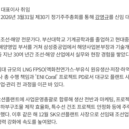
 대표이사 취임
2026년 3월31일 제30기 정기주주총회를 통해
강영규
를 신임 
 조선·해양 전문가다. 부산대학교 기계공학과를 졸업하고 현대중
및 해양영업 부서를 거쳐 삼성중공업에서 해양사업본부장과 기술
등 지난 30여 년간 조선·해양 산업에서 실무와 현장 경험을 쌓았다
대 규모의 LNG FPSO(액화천연가스-부유식 원유생산·저장·하역설비
C 공사 총 수행 책임과 'ENI Coral' 프로젝트 PD로서 대규모 플랜
업·관리 전 과정을 이끈 바 있다.
SK오션플랜트에 사업운영총괄로 합류해 생산 전반과 마케팅, 프로
하부구조물 제작 효율화, 특수선 건조 프로젝트 안정화 등에 주
했다. 이후 같은 해 12월 SK오션플랜트 사장으로 선임돼 조선
쟁력 강화에 속도를 높여왔다.