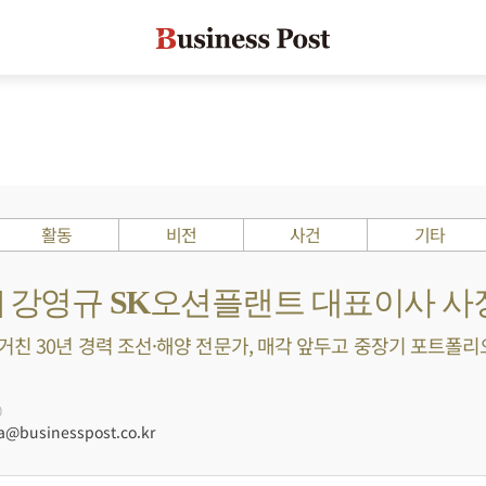
활동
비전
사건
기타
s ?] 강영규 SK오션플랜트 대표이사 사
친 30년 경력 조선·해양 전문가, 매각 앞두고 중장기 포트폴리오 
0
businesspost.co.kr