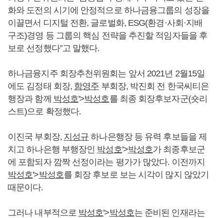
화와 도전의 시기에 안정적으로 하나금융그룹의 성장을
이끌면서 디지털 전환, 글로벌화, ESG(환경·사회·지배
구조)경영 등 그룹의 핵심 전략을 추진할 적임자들을 후
보로 선정했다”고 말했다.
하나금융지주 회장추천위원회는 앞서 2021년 2월15일
에도 김정태 회장,
함영주
부회장, 박진회 전 한국씨티은
행장과 함께
박성호
'>
박성호
를 최종 회장후보자군(숏리
스트)으로 확정했다.
이진국 부회장,
지성규
하나은행장 등 유력 후보들을 제
치고 하나은행 부행장인
박성호
'>
박성호
가 최종후보군
에 포함되자 깜짝 선정이라는 평가가 많았다. 이전까지
박성호
'>
박성호
를 회장 후보로 보는 시각이 많지 않았기
때문이다.
그러나 내부적으로
박성호
'>
박성호
는 준비된 인재라는