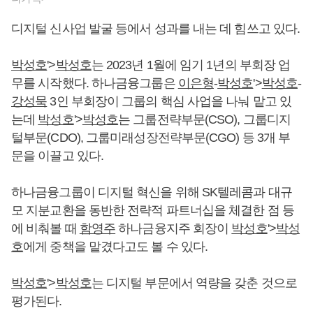
디지털 신사업 발굴 등에서 성과를 내는 데 힘쓰고 있다.
박성호
'>
박성호
는 2023년 1월에 임기 1년의 부회장 업
무를 시작했다. 하나금융그룹은
이은형
-
박성호
'>
박성호
-
강성묵
3인 부회장이 그룹의 핵심 사업을 나눠 맡고 있
는데
박성호
'>
박성호
는 그룹전략부문(CSO), 그룹디지
털부문(CDO), 그룹미래성장전략부문(CGO) 등 3개 부
문을 이끌고 있다.
하나금융그룹이 디지털 혁신을 위해 SK텔레콤과 대규
모 지분교환을 동반한 전략적 파트너십을 체결한 점 등
에 비춰볼 때
함영주
하나금융지주 회장이
박성호
'>
박성
호
에게 중책을 맡겼다고도 볼 수 있다.
박성호
'>
박성호
는 디지털 부문에서 역량을 갖춘 것으로
평가된다.