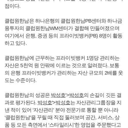
점이다.
클럽원한남은 하나은행의 클럽원한남PB센터와 하나금
융투자의 클럽원한남WM센터가 결합해 만들어졌으며
여기에서 은행, 증권 등의 프라이빗뱅커(PB) 8명이 활동
하고 있다.
클럽원한남에 근무하는 프라이빗뱅커 1명당 관리하는
자산은 5천억 원 안팎에 이르는 것으로 알려졌다. 보통
의 은행 프라이빗뱅커가 관리하는 자산 규모의 2배를 웃
도는 수준이다.
클럽원한남의 성공은
박성호
'>
박성호
의 손길이 깃든 결
과로 평가된다.
박성호
'>
박성호
는 자산관리그룹장을 지
낸 적이 있어 ‘자산관리’ 분야 전문가로 통할 뿐 아니라
‘클럽원한남’을 꾸릴 때 직접 둘러보며 공간, 서비스, 상
품 등 모든 측면에서 ‘스타일리시’한 영업을 주문했다고