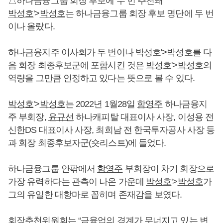
△하나금융그룹 회장 후보에 두 번 추천돼
박성호
'>
박성호
는 하나금융그룹 회장 후보 명단에 두 번
이나 올랐다.
하나금융지주 이사회가 두 번이나
박성호
'>
박성호
를 다
음 회장 최종후보군에 포함시킨 것은
박성호
'>
박성호
의
역량을 그만큼 인정하고 있다는 뜻으로 볼 수 있다.
박성호
'>
박성호
는 2022년 1월28일
함영주
하나금융지
주 부회장,
윤규선
하나캐피탈 대표이사 사장, 이성용 전
신한DS 대표이사 사장, 최희남 전 한국투자공사 사장 등
과 회장 최종후보자군(숏리스트)에 들었다.
하나금융그룹 안팎에서
함영주
부회장이 차기 회장으로
가장 유력하다는 관측이 나온 가운데
박성호
'>
박성호
가
그의 유일한 대항마로 꼽히며 존재감을 보였다.
회장추천위원회는 “금융업의 경계가 무너지고 있는 변