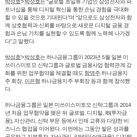
박성호
'>
박성호
는 “글로벌 초일류 기업인 삼성전자와 파
트너십을 통해 디지털 혁신을 통한 손님 경험을 극대화
할 수 있을 것으로 기대된다”며 “앞으로도 삼성전자와 함
께 상호협력과 신뢰를 바탕으로 새로운 디지털 금융 경
험과 손님 가치를 실현할 수 있도록 함께 노력해 나가겠
다”고 말했다.
박성호
'>
박성호
는 하나금융그룹이 2023년 5월 일본 미
쓰이스미토모 신탁그룹과 글로벌 금융사업 협력관계 강
화를 위한 업무협약을 체결할 때도
함영주
하나금융지
주 회장,
이은형
하나금융지주 부회장 등과 함께 참석했
다.
하나금융그룹은 일본 미쓰이스미토모 신탁그룹과 2014
년 처음 업무협약을 맺은 뒤 글로벌, 디지털, IB(투자금
융), 자산관리, 신탁 부문 등에서 인재 교류와 다양한 비
즈니스 협업을 이어왔다. 이번에는 그동안 쌓은 성과를
공유하고 지분투자, 자산관리, 리테일(소매금융), 디지털