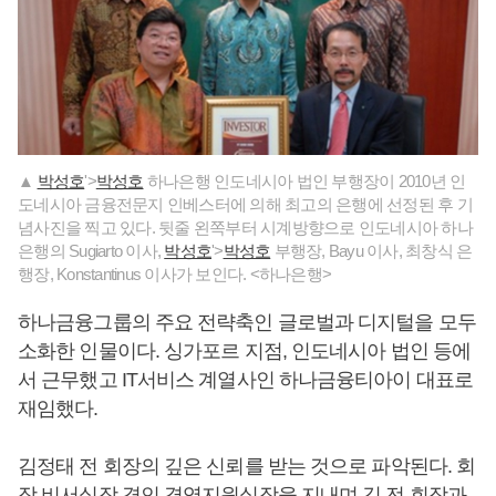
▲
박성호
'>
박성호
하나은행 인도네시아 법인 부행장이 2010년 인
도네시아 금융전문지 인베스터에 의해 최고의 은행에 선정된 후 기
념사진을 찍고 있다. 뒷줄 왼쪽부터 시계방향으로 인도네시아 하나
은행의 Sugiarto 이사,
박성호
'>
박성호
부행장, Bayu 이사, 최창식 은
행장, Konstantinus 이사가 보인다. <하나은행>
하나금융그룹의 주요 전략축인 글로벌과 디지털을 모두
소화한 인물이다. 싱가포르 지점, 인도네시아 법인 등에
서 근무했고 IT서비스 계열사인 하나금융티아이 대표로
재임했다.
김정태 전 회장의 깊은 신뢰를 받는 것으로 파악된다. 회
장 비서실장 격인 경영지원실장을 지내며 김 전 회장과