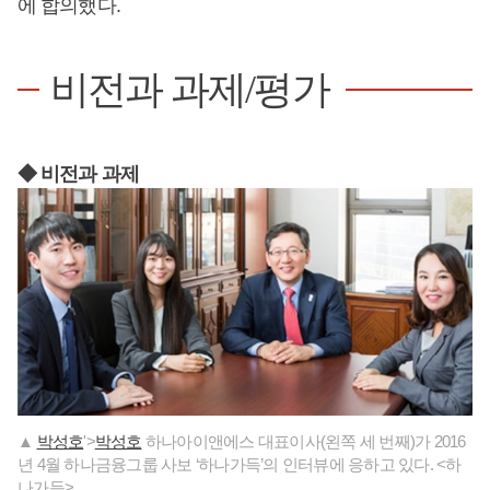
에 합의했다.
비전과 과제/평가
◆ 비전과 과제
▲
박성호
'>
박성호
하나아이앤에스 대표이사(왼쪽 세 번째)가 2016
년 4월 하나금융그룹 사보 ‘하나가득’의 인터뷰에 응하고 있다. <하
나가득>