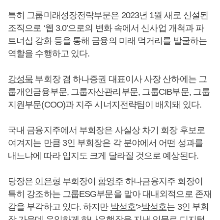
특히 그룹미래성장전략부문은 2023년 1월 새로 신설된
조직으로 ‘웹 3.0’으로의 변화 속에서 신사업 개척과 파
트너십 강화 등을 통해 금융의 미래 먹거리를 발굴하는
역할을 수행하고 있다.
강성묵
부회장 겸 하나증권 대표이사 사장 산하에는 그
룹개인금융부문, 그룹자산관리부문, 그룹CIB부문, 그룹
지원부문(COO)과 지주 시너지전략팀이 배치돼 있다.
국내 금융지주에서 부회장은 사실상 차기 회장 후보로
여겨지는 만큼 3인 부회장은 각 분야에서 어떤 성과를
내느냐에 따라 입지도 크게 달라질 것으로 예상된다.
당장은
이은형
부회장이
함영주
하나금융지주 회장이
특히 강조하는 그룹ESG부문을 맡아 대내외적으로 존재
감을 부각하고 있다. 하지만
박성호
'>
박성호
는 3인 부회
장 가운데 유일하게 하나은행장을 지낸 인물로 디지털