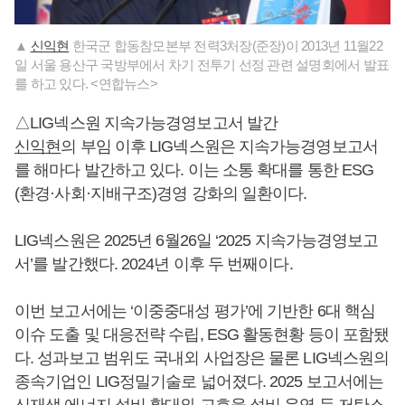
▲
신익현
한국군 합동참모본부 전력3처장(준장)이 2013년 11월22
일 서울 용산구 국방부에서 차기 전투기 선정 관련 설명회에서 발표
를 하고 있다. <연합뉴스>
△LIG넥스원 지속가능경영보고서 발간
신익현
의 부임 이후 LIG넥스원은 지속가능경영보고서
를 해마다 발간하고 있다. 이는 소통 확대를 통한 ESG
(환경·사회·지배구조)경영 강화의 일환이다.
LIG넥스원은 2025년 6월26일 ‘2025 지속가능경영보고
서’를 발간했다. 2024년 이후 두 번째이다.
이번 보고서에는 ‘이중중대성 평가’에 기반한 6대 핵심
이슈 도출 및 대응전략 수립, ESG 활동현황 등이 포함됐
다. 성과보고 범위도 국내외 사업장은 물론 LIG넥스원의
종속기업인 LIG정밀기술로 넓어졌다. 2025 보고서에는