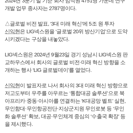
2024년 3분기 말 기준 회사 임직원 4751명 가운데 연구
개발 업무 종사자는 2787명이다.
△글로벌 비전 발표, ‘3대 미래 혁신’에 5조 원 투자
신익현
은 LIG넥스원을 ‘글로벌 20위 방산기업’으로 도약
시키겠다는 구상을 내놓았다.
LIG넥스원은 2024년 9월23일 경기 성남시 LIG넥스원 판
교하우스에서 회사의 글로벌 비전·미래 혁신 방향을 소
개하는 행사 ‘LIG 글로벌데이’를 열었다.
신익현
이 발표자로 나서 회사의 3대 미래 혁신 방향으로
저고도부터 우주를 아우르는 ‘통합대공 솔루션’으로 북
아프리카·중동·아시아를 연결하는 ‘K대공망 벨트’ 실현,
무인함대·무인항공전단·지상군지원 무인로봇 등 ‘무인
화 솔루션’ 확보, 대공·무인체계 중심의 ‘수출국 확장’ 등
을 제시했다.