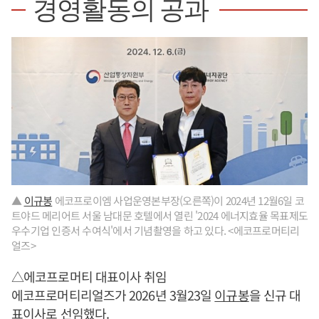
경영활동의 공과
▲
이규봉
에코프로이엠 사업운영본부장(오른쪽)이 2024년 12월6일 코
트야드 메리어트 서울 남대문 호텔에서 열린 '2024 에너지효율 목표제도
우수기업 인증서 수여식'에서 기념촬영을 하고 있다. <에코프로머티리
얼즈>
△에코프로머티 대표이사 취임
에코프로머티리얼즈가 2026년 3월23일
이규봉
을 신규 대
표이사로 선임했다.