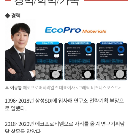
경력/학력/가족
◆ 경력
▲
이규봉
에코프로머티리얼즈 대표이사 <그래픽 비즈니스포스트>
1996~2018년 삼성SDI에 입사해 연구소 전략기획 부장으
로 일했다.
2018~2020년 에코프로비엠으로 자리를 옮겨 연구기획담
당 상무를 맡았다.