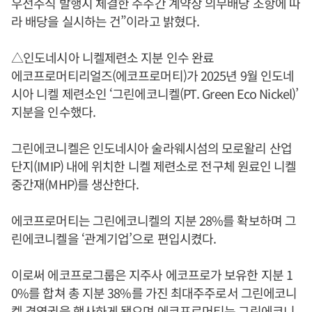
우선주식 발행시 체결한 주주간 계약상 의무배당 조항에 따
라 배당을 실시하는 건”이라고 밝혔다.
△인도네시아 니켈제련소 지분 인수 완료
에코프로머티리얼즈(에코프로머티)가 2025년 9월 인도네
시아 니켈 제련소인 ‘그린에코니켈(PT. Green Eco Nickel)’
지분을 인수했다.
그린에코니켈은 인도네시아 술라웨시섬의 모로왈리 산업
단지(IMIP) 내에 위치한 니켈 제련소로 전구체 원료인 니켈
중간재(MHP)를 생산한다.
에코프로머티는 그린에코니켈의 지분 28%를 확보하며 그
린에코니켈을 ‘관계기업’으로 편입시켰다.
이로써 에코프로그룹은 지주사 에코프로가 보유한 지분 1
0%를 합쳐 총 지분 38%를 가진 최대주주로서 그린에코니
켈 경영권을 행사하게 됐으며 에코프로머티는 그린에코니