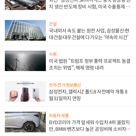
지 생산 반도체 장비 시험, 미국 수출통제 대
비"
건설
국내외서 속도 붙는 원전 사업, 삼성물산·현
대건설·대우건설에 다가오는 '약속의 시간'
사회
미국 법원 "트럼프 정부 풍력 프로젝트 동결
조치는 위법", 해제 명령 내려
전자·전기·정보통신
삼성전자, 갤럭시Z 폴드8 사전예약 개통 8
월31일까지 연장
자동차·부품
BYD코리아 가격 앞세워 수입차 4위 올랐지
만, BMW·벤츠보다 높은 공임비에 소비자
불만 폭발