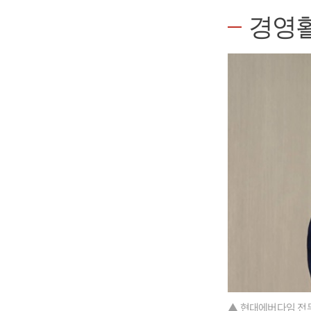
경영
▲ 현대에버다임 전무