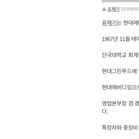
▲
유재기
현대에버다
유재기
는 현대에
1967년 11월 태
단국대학교 회계
현대그린푸드에 
현대에버디임으로
영업본부장 겸 경
다.
특장차와 중장비