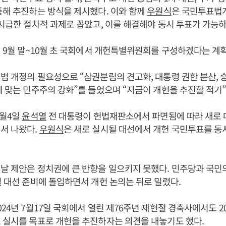
통해 추진하는 방식을 제시했다. 이와 함께
우원식
은 국민투표법
 시급한 절차적 과제로 꼽았고, 이를 해결해야 동시 투표가 가능
5년 9월 말~10월 초 국회에서 개헌특별위원회를 구성하겠다는 계
헌법 개정의 필요성으로 “삼권분립의 견고화, 대통령 권한 분산, 
에 맞는 민주주의 강화”를 들었으며 “지금이 개헌을 추진할 적기
4월4일
윤석열
전 대통령이 헌법재판소에서 파면됨에 따라 새로 
서 나왔다.
우원식
은 새로 실시될 대선에서 개헌 국민투표를 
이날 제안은 정치권에 큰 반향을 일으키지 못했다. 민주당과 국민의
릴 대선 준비에 돌입하면서 개헌 논의는 뒤로 밀렸다.
2024년 7월17일 국회에서 열린 제76주년 제헌절 경축사에서도 2
 실시를 목표로 개헌을 추진하자는 의견을 내놓기도 했다.