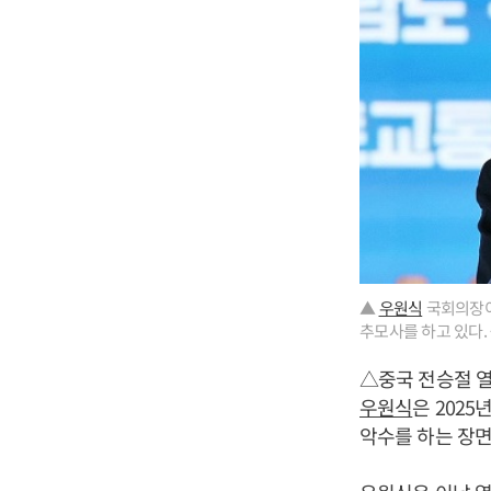
▲
우원식
국회의장이 
추모사를 하고 있다.
△중국 전승절 
우원식
은 202
악수를 하는 장면