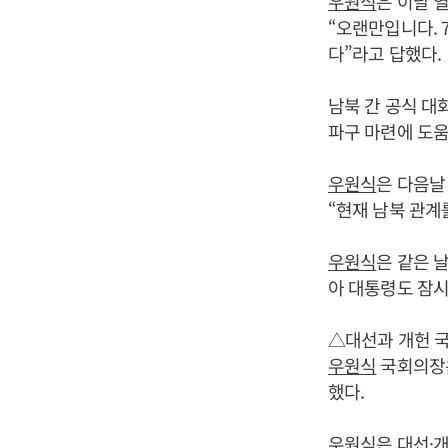
우원식
은 이날 
“오랜만입니다. 
다”라고 답했다.
남북 간 공식 대
파구 마련에 도움
우원식
은 다음날
“현재 남북 관계
우원식
은 같은 
아 대통령도 잠시
△대선과 개헌 국
우원식
국회의장은
했다.
우원식
은 대선·