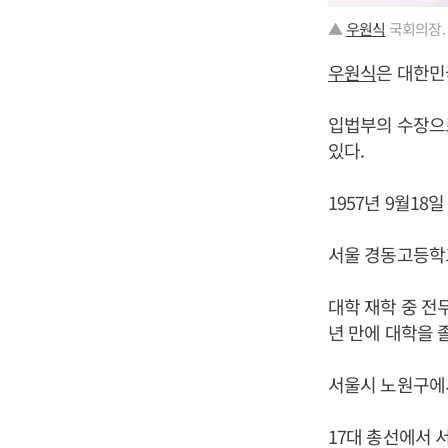
▲
우원식
국회의장.
우원식
은 대한민
입법부의 수장으로
있다.
1957년 9월18
서울 경동고등학
대학 재학 중 전
년 만에 대학을 
서울시 노원구에
17대 총선에서 