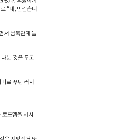
 만났다.
우원식
이
로 “네, 반갑습니
나면서 남북관계 돌
 나눈 것을 두고
디미르 푸틴 러시
는 로드맵을 제시
쟁점은 지방선거 또