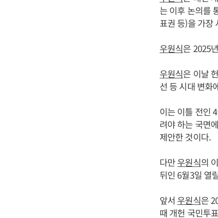
는 이후 논의를 
표권 등)을 가장
우원식
은 202
우원식
은 이날 
선 등 시대 변화
이는 이틀 전인 
려야 하는 국면에
제안한 것이다.
다만
우원식
의 
뒤인 6월3일 열
앞서
우원식
은 
때 개헌 국민투표