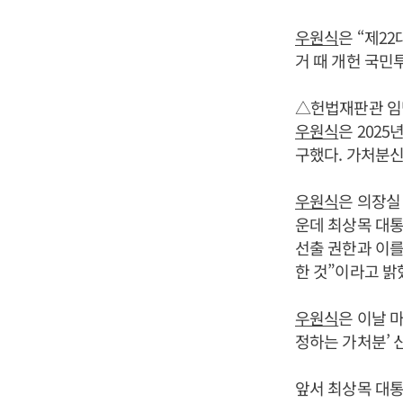
우원식
은 “제2
거 때 개헌 국민
△헌법재판관 임
우원식
은 202
구했다. 가처분신
우원식
은 의장실
운데 최상목 대통
선출 권한과 이를
한 것”이라고 밝
우원식
은 이날 
정하는 가처분’ 
앞서 최상목 대통