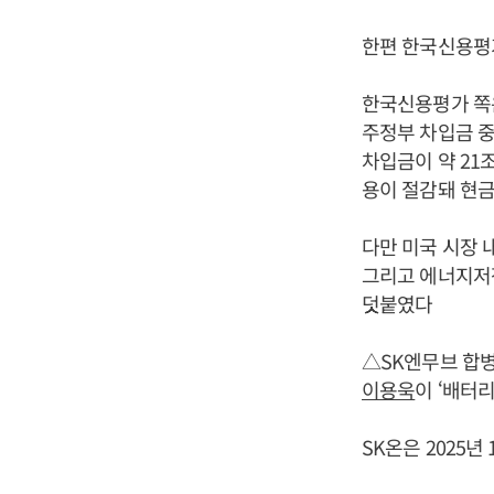
한편 한국신용평가
한국신용평가 쪽은
주정부 차입금 중
차입금이 약 21
용이 절감돼 현금
다만 미국 시장 
그리고 에너지저장
덧붙였다
△SK엔무브 합병,
이용욱
이 ‘배터
SK온은 2025년