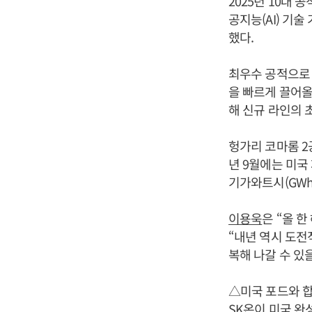
2025년 10대
공지능(AI) 기
했다.
최우수 공적으로 
을 빠르게 끌어올
해 신규 라인의 
헝가리 코마롬 2
년 9월에는 미국 재
기가와트시(GWh
이용욱
은 “올 
“내년 역시 도전
복해 나갈 수 있
△미국 포드와 
SK온이 미국 완