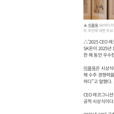
▲
이용욱
SK머티리
트 추진에 대한 주요 
△‘2025 CEO
SK온이 2025년
한 해 동안 우수
이용욱
은 시상식
해 수주 경쟁력을
하다”고 말했다.
CEO 레코그니션
공적 시상식이다.