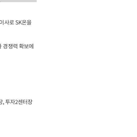
이사로 SK온을
과 경쟁력 확보에
장, 투자2센터장