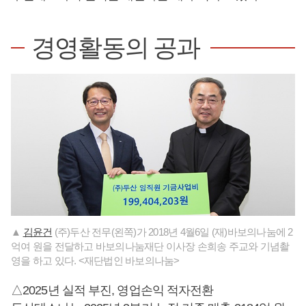
경영활동의 공과
▲
김윤건
(주)두산 전무(왼쪽)가 2018년 4월6일 (재)바보의나눔에 2
억여 원을 전달하고 바보의나눔재단 이사장 손희송 주교와 기념촬
영을 하고 있다. <재단법인 바보의나눔>
△2025년 실적 부진, 영업손익 적자전환