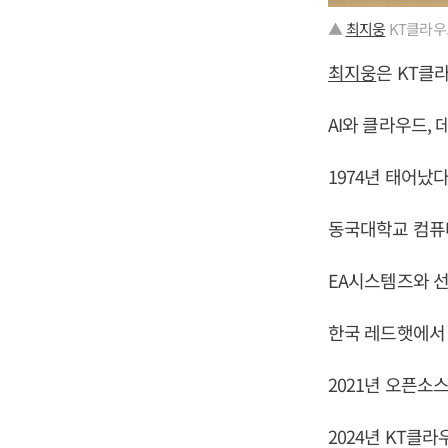
▲
최지웅
KT클라우
최지웅
은 KT클
AI와 클라우드,
1974년 태어났다
동국대학교 컴퓨
EA시스템즈와 
한국 레드햇에서 
2021년 오픈소
2024년 KT클