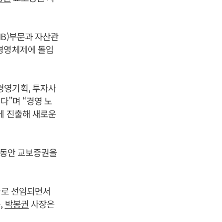
IB)부문과 자산관
 경영체제에 돌입
경영기획, 투자사
다”며 “경영 노
에 진출해 새로운
년 동안 교보증권을
사로 선임되면서
,
박봉권
사장은