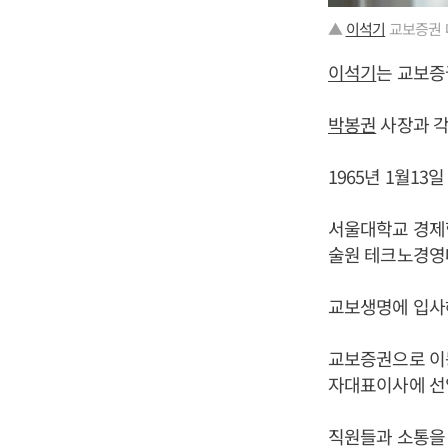
▲
이석기
교보증권 
이석기
는 교보증
박봉권
사장과 각
1965년 1월13
서울대학교 경제
술원 테크노경영대
교보생명에 입사
교보증권으로 이
자대표이사에 선
직원들과 소통을 