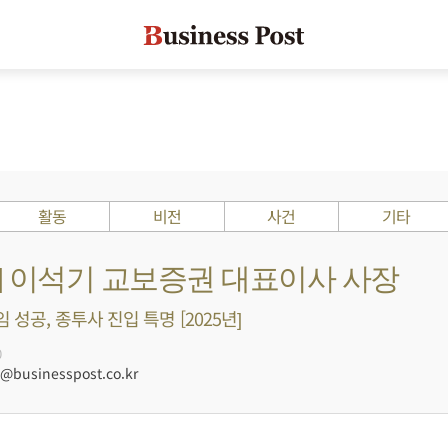
활동
비전
사건
기타
s ?] 이석기 교보증권 대표이사 사장
 성공, 종투사 진입 특명 [2025년]
0
businesspost.co.kr