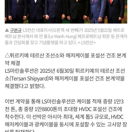
▲
구본규
LS전선 대표이사(오른쪽 세 번째)가 2025년 5월21일 페트로
베트남 본사에서 레 만 훙(Le Manh Hung) 페트로베트남 회장 등 관계자
들과 간담회를 갖고 기념촬영을 하고 있다. < LS전선>
△튀르키예 테르산 조선소와 해저케이블 포설선 건조 본계
약 체결
LS마린솔루션은 2025년 6월30일 튀르키예의 테르산 조선
소(Tersan Shipyard)와 해저케이블 포설선 건조 본계약을
체결했다고 밝혔다.
이번 계약을 통해 LS마린솔루션은 케이블 적재 중량 1만3
천 톤, 총 중량 1만8800톤의 초대형 HVDC 포설선 건조에
착수한다. 이 선박은 아시아 최대, 세계 톱5 규모로, HVDC
해저케이블과 광케이블을 동시에 포설할 수 있는 고사양 장
비를 탑재한다.