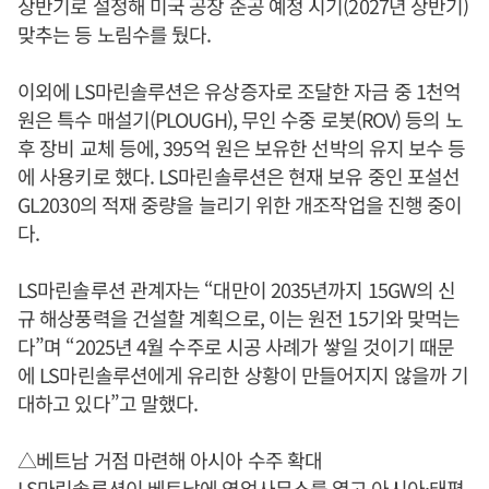
상반기로 설정해 미국 공장 준공 예정 시기(2027년 상반기)
맞추는 등 노림수를 뒀다.
이외에 LS마린솔루션은 유상증자로 조달한 자금 중 1천억
원은 특수 매설기(PLOUGH), 무인 수중 로봇(ROV) 등의 노
후 장비 교체 등에, 395억 원은 보유한 선박의 유지 보수 등
에 사용키로 했다. LS마린솔루션은 현재 보유 중인 포설선
GL2030의 적재 중량을 늘리기 위한 개조작업을 진행 중이
다.
LS마린솔루션 관계자는 “대만이 2035년까지 15GW의 신
규 해상풍력을 건설할 계획으로, 이는 원전 15기와 맞먹는
다”며 “2025년 4월 수주로 시공 사례가 쌓일 것이기 때문
에 LS마린솔루션에게 유리한 상황이 만들어지지 않을까 기
대하고 있다”고 말했다.
△베트남 거점 마련해 아시아 수주 확대
LS마린솔루션이 베트남에 영업사무소를 열고 아시아·태평