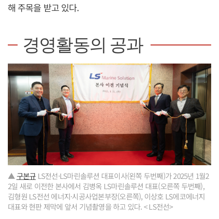
해 주목을 받고 있다.
경영활동의 공과
▲
구본규
LS전선·LS마린솔루션 대표이사(왼쪽 두번째)가 2025년 1월2
2일 새로 이전한 본사에서 김병옥 LS마린솔루션 대표(오른쪽 두번째),
김형원 LS전선 에너지·시공사업본부장(오른쪽), 이상호 LS에코에너지
대표와 현판 제막에 앞서 기념촬영을 하고 있다. < LS전선>