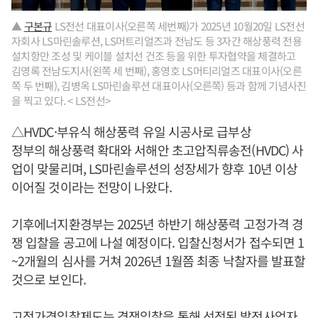
▲
구본규
LS전선 대표이사(오른쪽 세번째)가 2025년 10월20일 LS전선
자회사 LS마린솔루션, LS머트리얼즈과 전남도 등 3자간 해상풍력 전용
설치항만 조성 및 케이블 설치선 건조 등을 위한 투자협약을 체결하고
김영록 전남도지사(왼쪽 세 번째), 홍영호 LS머티리얼즈 대표이사(오른
쪽 두 번째), 김병옥 LS마린솔루션 대표이사(오른쪽) 등과 함께 기념사진
을 찍고 있다. < LS전선>
△HVDC·부유식 해상풍력 유일 시공사로 급부상
정부의 해상풍력 확대와 서해안 초고압직류송전(HVDC) 사
업이 맞물리며, LS마린솔루션의 성장세가 향후 10년 이상
이어질 것이라는 전망이 나왔다.
기후에너지환경부는 2025년 하반기 해상풍력 고정가격 경
쟁 입찰을 공고에 나설 예정이다. 입찰신청서가 접수되면 1
~2개월의 심사를 거쳐 2026년 1월쯤 최종 낙찰자를 발표할
것으로 보인다.
고정가격입찰제도는 경쟁입찰을 통해 선정된 발전사업자