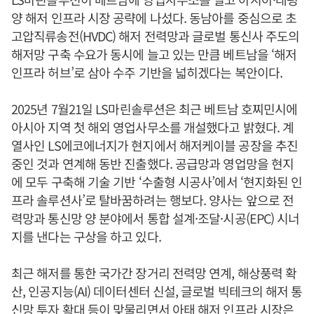
양 해저 인프라 시장 공략에 나섰다. 동남아를 중심으로 초
고압직류송전(HVDC) 해저 전력망과 글로벌 통신사 주도의
해저망 구축 수요가 동시에 늘고 있는 만큼 베트남을 ‘해저
인프라 허브’로 삼아 수주 기반을 넓히겠다는 복안이다.
2025년 7월21일 LS마린솔루션은 최근 베트남 호찌민시에
아시아 지역 첫 해외 영업사무소를 개설했다고 밝혔다. 계
열사인 LS에코에너지가 현지에서 해저케이블 공장을 추진
중인 것과 연계해 동반 진출했다. 공급망과 영업망을 현지
에 모두 구축해 기술 기반 ‘수출형 시공사’에서 ‘현지화된 인
프라 솔루션사’로 탈바꿈하려는 행보다. 양사는 앞으로 전
력망과 통신망 양 분야에서 통합 설계·조달·시공(EPC) 시너
지를 낸다는 구상을 하고 있다.
최근 해저를 통한 국가간 장거리 전력망 연계, 해상풍력 확
산, 인공지능(AI) 데이터센터 신설, 글로벌 빅테크의 해저 통
신망 투자 확대 등이 맞물리면서 아태 해저 인프라 시장은