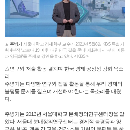
▲
주병기
서울대학교 경제학부 교수가 2021년 5월8일 KBS 특별기
획 4부작 ‘코로나 19 이후, 대한민국 길을 묻다’ 제1편에서 ‘부의 이동
과 양극화’를 주제로 강연을 하고 있다. < KBS >
△연구와 저술 활동 펼치며 한국 경제 공정성 강화 목소
리
주병기
는 다양한 연구와 집필 활동을 통해 우리 경제의
불평등 문제를 짚으며 개선해야 한다는 목소리를 내왔
다.
주병기
는 2013년 서울대학교 분배정의연구센터장을 맡
았다. 서울대 분배정의연구센터는 경제적 불평등과 양
극화, 빈곤, 계층 간 교육·건강·소득 기회의 불평등 등 한