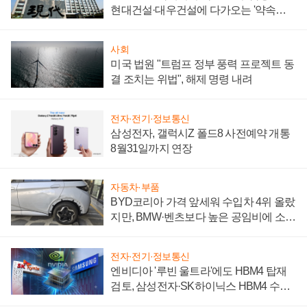
현대건설·대우건설에 다가오는 '약속의
시간'
사회
미국 법원 "트럼프 정부 풍력 프로젝트 동
결 조치는 위법", 해제 명령 내려
전자·전기·정보통신
삼성전자, 갤럭시Z 폴드8 사전예약 개통
8월31일까지 연장
자동차·부품
BYD코리아 가격 앞세워 수입차 4위 올랐
지만, BMW·벤츠보다 높은 공임비에 소비
자 불만 폭발
전자·전기·정보통신
엔비디아 '루빈 울트라'에도 HBM4 탑재
검토, 삼성전자·SK하이닉스 HBM4 수율
에 주도권 갈린다