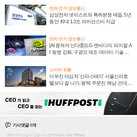
전자·전기·정보통신
삼성전자 넷리스트와 특허분쟁 매듭, 5년
동안 최대 1.3조 라이선스비 지급
전자·전기·정보통신
[AI 뭉쳐야 산다⑧] LG·엔비디아 '피지컬 A
I' 동맹 강화, 구광모 제조·데이터·기술 결
집해 종합 로보틱스 기업으로
소비자·유통
이부진 야심작 '신라스테이' 서울신라호
텔보다 잘 나가, 평택·주문진·해남·건대로
성장판 더 넓힌다
기사댓글
0
개
200자까지 쓰실 수 있습니다. (현재 0 byte / 최대 400byte)