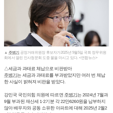
▲
주병기
공정거래위원장 후보자가2025년 9월5일 국회 정무위원
회에서 열린 인사청문회 도중 물을 마시고 있다. <연합뉴스>
△세금과 과태료 체납으로 비판받아
주병기
는 세금과 과태료를 부과받았지만 여러 번 체납
한 사실이 밝혀져 비판을 받았다.
강민국 국민의힘 의원에 따르면
주병기
는 2024년 7월과
9월 부과된 재산세 1·2기분 각 22만6260원을 납부하지
않아 배우자와 공동 소유한 아파트에 대해 2025년 2월2